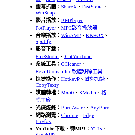
螢幕抓圖：
ShareX
、
FastStone
、
WinSnap
影片播放：
KMPlayer
、
PotPlayer
、
MPC影音播放器
音樂播放：
WinAMP
、
KKBOX
、
Spotify
影音下載：
FreeStudio
、
CutYouTube
系統工具：
CCleaner
、
RevoUninstaller 軟體移除工具
快捷操作：
HotkeyP
、
鍵盤加速
、
CopyTexty
媒體轉檔：
Moo0
、
XMedia
、
格
式工廠
光碟燒錄：
BurnAware
、
AnyBurn
網路瀏覽：
Chrome
、
Edge
、
Firefox
YouTube下載、轉MP3：
YT1s
、
SaveMP3