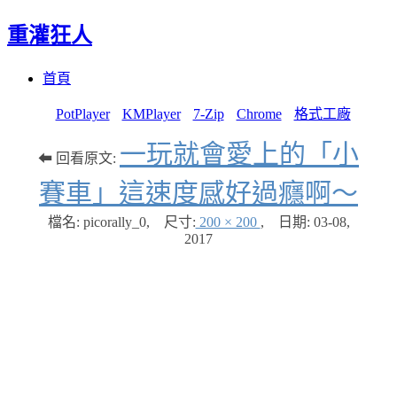
重灌狂人
Menu
Skip
首頁
to
content
PotPlayer
KMPlayer
7-Zip
Chrome
格式工廠
一玩就會愛上的「小
⬅ 回看原文:
賽車」這速度感好過癮啊～
檔名: picorally_0
,
尺寸:
200 × 200
,
日期:
03-08,
2017