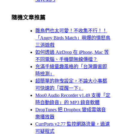
隨機文章推薦
雛鳥們也太可愛！不收集不行！！
「Angry Birds Match」萌爆的憤怒鳥
三消遊戲
如何透過 AirDrop 在 iPhone, Mac 等
不同電腦、手機間無線傳檔？
充滿手繪童趣風格的「台灣霾害即
時檢測」
超簡單的拖曳設定，不論大小事都
可快速的「提醒一下」
Moo0 Audio Recorder v1.49 支援「定
時自動錄音」的 MP3 錄音軟體
DropTunes 把 Dropbox 變成雲端音
樂播放器
CurrPorts v2.77 監控網路流量，過濾
可疑程式