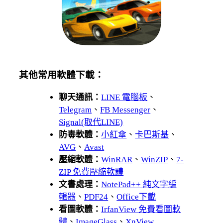
其他常用軟體下載：
聊天通訊：
LINE 電腦板
、
Telegram
、
FB Messenger
、
Signal(取代LINE)
防毒軟體：
小紅傘
、
卡巴斯基
、
AVG
、
Avast
壓縮軟體：
WinRAR
、
WinZIP
、
7-
ZIP 免費壓縮軟體
文書處理：
NotePad++ 純文字編
輯器
、
PDF24
、
Office下載
看圖軟體：
IrfanView 免費看圖軟
體
、
ImageGlass
、
XnView