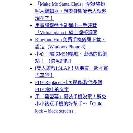
「Make Me Santa Claus」聖誕裝扮
照片編輯器，想變身聖誕老人就趁
現在了！
用電腦鍵盤也能彈出一手好琴
「Virtual piano」線上虛擬鋼琴
Ringtone Hub 免費手機鈴聲下載、
設定（Windows Phone 8）
小心！騙取MSN帳號、密碼的假網
站！ （釣魚網站）
[雙人遊戲] SLAP！與朋友一起互賞
巴掌吧！
PDF Replacer 批次搜尋/取代多個
PDF 檔中的文字
用「黑螢幕」假裝手機沒電！避免
小小孩玩手機的好幫手～「Child
lock – black screen」