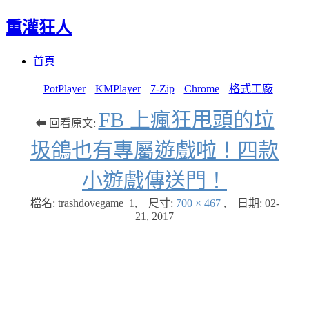
重灌狂人
Menu
Skip
首頁
to
content
PotPlayer
KMPlayer
7-Zip
Chrome
格式工廠
FB 上瘋狂甩頭的垃
⬅ 回看原文:
圾鴿也有專屬遊戲啦！四款
小遊戲傳送門！
檔名: trashdovegame_1
,
尺寸:
700 × 467
,
日期:
02-
21, 2017