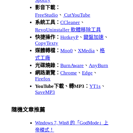
Spotify
影音下載：
FreeStudio
、
CutYouTube
系統工具：
CCleaner
、
RevoUninstaller 軟體移除工具
快捷操作：
HotkeyP
、
鍵盤加速
、
CopyTexty
媒體轉檔：
Moo0
、
XMedia
、
格
式工廠
光碟燒錄：
BurnAware
、
AnyBurn
網路瀏覽：
Chrome
、
Edge
、
Firefox
YouTube下載、轉MP3：
YT1s
、
SaveMP3
隨機文章推薦
Windows 7, Win8 的「GodMode」上
帝模式！