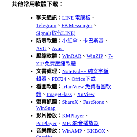
其他常用軟體下載：
聊天通訊：
LINE 電腦板
、
Telegram
、
FB Messenger
、
Signal(取代LINE)
防毒軟體：
小紅傘
、
卡巴斯基
、
AVG
、
Avast
壓縮軟體：
WinRAR
、
WinZIP
、
7-
ZIP 免費壓縮軟體
文書處理：
NotePad++ 純文字編
輯器
、
PDF24
、
Office下載
看圖軟體：
IrfanView 免費看圖軟
體
、
ImageGlass
、
XnView
螢幕抓圖：
ShareX
、
FastStone
、
WinSnap
影片播放：
KMPlayer
、
PotPlayer
、
MPC影音播放器
音樂播放：
WinAMP
、
KKBOX
、