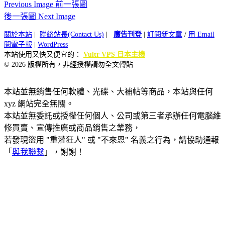
Previous Image 前一張圖
後一張圖 Next Image
關於本站
|
聯絡站長(Contact Us)
|
廣告刊登
|
訂閱新文章
/
用 Email
閱電子報
|
WordPress
本站使用又快又便宜的：
Vultr VPS 日本主機
© 2026 版權所有，非經授權請勿全文轉貼
本站並無銷售任何軟體、光碟、大補帖等商品，本站與任何
xyz 網站完全無關。
本站並無委託或授權任何個人、公司或第三者承辦任何電腦維
修買賣、宣傳推廣或商品銷售之業務，
若發現盜用 "重灌狂人" 或 "不來恩" 名義之行為，請協助通報
「
與我聯繫
」，謝謝！