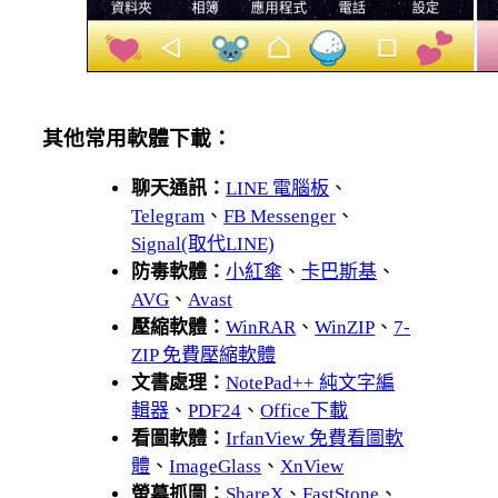
其他常用軟體下載：
聊天通訊：
LINE 電腦板
、
Telegram
、
FB Messenger
、
Signal(取代LINE)
防毒軟體：
小紅傘
、
卡巴斯基
、
AVG
、
Avast
壓縮軟體：
WinRAR
、
WinZIP
、
7-
ZIP 免費壓縮軟體
文書處理：
NotePad++ 純文字編
輯器
、
PDF24
、
Office下載
看圖軟體：
IrfanView 免費看圖軟
體
、
ImageGlass
、
XnView
螢幕抓圖：
ShareX
、
FastStone
、