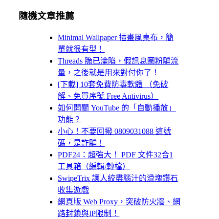
隨機文章推薦
Minimal Wallpaper 插畫風桌布，簡
單就很有型！
Threads 脆已淪陷，假訊息圈粉騙流
量，之後就是用來對付你了！
[下載] 10套免費防毒軟體 （免破
解、免買序號 Free Antivirus）
如何開關 YouTube 的「自動播放」
功能？
小心！不要回撥 0809031088 這號
碼，是詐騙！
PDF24：超強大！ PDF 文件32合1
工具箱（編輯/轉檔）
SwipeTrix 讓人絞盡腦汁的滑塊鑽石
收集遊戲
網頁版 Web Proxy，突破防火牆、網
路封鎖與IP限制！