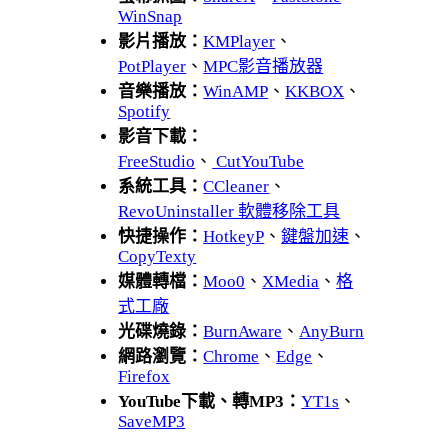
WinSnap
影片播放：
KMPlayer
、
PotPlayer
、
MPC影音播放器
音樂播放：
WinAMP
、
KKBOX
、
Spotify
影音下載：
FreeStudio
、
CutYouTube
系統工具：
CCleaner
、
RevoUninstaller 軟體移除工具
快捷操作：
HotkeyP
、
鍵盤加速
、
CopyTexty
媒體轉檔：
Moo0
、
XMedia
、
格
式工廠
光碟燒錄：
BurnAware
、
AnyBurn
網路瀏覽：
Chrome
、
Edge
、
Firefox
YouTube下載、轉MP3：
YT1s
、
SaveMP3