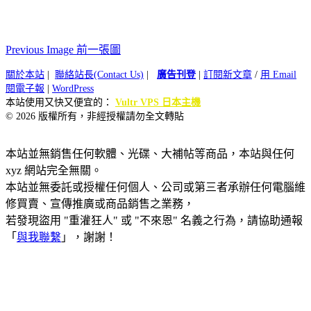
Previous Image 前一張圖
關於本站
|
聯絡站長(Contact Us)
|
廣告刊登
|
訂閱新文章
/
用 Email
閱電子報
|
WordPress
本站使用又快又便宜的：
Vultr VPS 日本主機
© 2026 版權所有，非經授權請勿全文轉貼
本站並無銷售任何軟體、光碟、大補帖等商品，本站與任何
xyz 網站完全無關。
本站並無委託或授權任何個人、公司或第三者承辦任何電腦維
修買賣、宣傳推廣或商品銷售之業務，
若發現盜用 "重灌狂人" 或 "不來恩" 名義之行為，請協助通報
「
與我聯繫
」，謝謝！