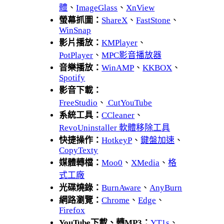
體
、
ImageGlass
、
XnView
螢幕抓圖：
ShareX
、
FastStone
、
WinSnap
影片播放：
KMPlayer
、
PotPlayer
、
MPC影音播放器
音樂播放：
WinAMP
、
KKBOX
、
Spotify
影音下載：
FreeStudio
、
CutYouTube
系統工具：
CCleaner
、
RevoUninstaller 軟體移除工具
快捷操作：
HotkeyP
、
鍵盤加速
、
CopyTexty
媒體轉檔：
Moo0
、
XMedia
、
格
式工廠
光碟燒錄：
BurnAware
、
AnyBurn
網路瀏覽：
Chrome
、
Edge
、
Firefox
YouTube下載、轉MP3：
YT1s
、