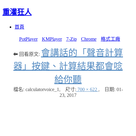
重灌狂人
Menu
Skip
首頁
to
content
PotPlayer
KMPlayer
7-Zip
Chrome
格式工廠
會講話的「聲音計算
⬅ 回看原文:
器」按鍵、計算結果都會唸
給你聽
檔名: calculatorvoice_1
,
尺寸:
700 × 622
,
日期:
01-
23, 2017