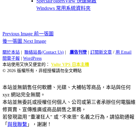
SpecialFoldersView 快速開啟
Windows 常用系統資料夾
Previous Image 前一張圖
後一張圖 Next Image
關於本站
|
聯絡站長(Contact Us)
|
廣告刊登
|
訂閱新文章
/
用 Email
閱電子報
|
WordPress
本站使用又快又便宜的：
Vultr VPS 日本主機
© 2026 版權所有，非經授權請勿全文轉貼
本站並無銷售任何軟體、光碟、大補帖等商品，本站與任何
xyz 網站完全無關。
本站並無委託或授權任何個人、公司或第三者承辦任何電腦維
修買賣、宣傳推廣或商品銷售之業務，
若發現盜用 "重灌狂人" 或 "不來恩" 名義之行為，請協助通報
「
與我聯繫
」，謝謝！