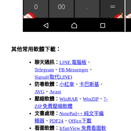
其他常用軟體下載：
聊天通訊：
LINE 電腦板
、
Telegram
、
FB Messenger
、
Signal(取代LINE)
防毒軟體：
小紅傘
、
卡巴斯基
、
AVG
、
Avast
壓縮軟體：
WinRAR
、
WinZIP
、
7-
ZIP 免費壓縮軟體
文書處理：
NotePad++ 純文字編
輯器
、
PDF24
、
Office下載
看圖軟體：
IrfanView 免費看圖軟