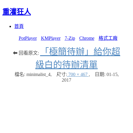
重灌狂人
Menu
Skip
首頁
to
content
PotPlayer
KMPlayer
7-Zip
Chrome
格式工廠
「極簡待辦」給你超
⬅ 回看原文:
級白的待辦清單
檔名: minimalist_4
,
尺寸:
700 × 467
,
日期:
01-15,
2017