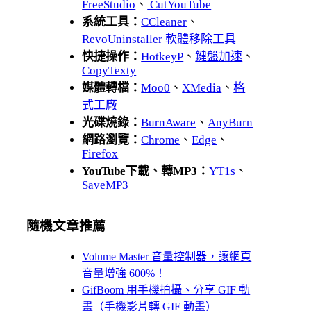
FreeStudio
、
CutYouTube
系統工具：
CCleaner
、
RevoUninstaller 軟體移除工具
快捷操作：
HotkeyP
、
鍵盤加速
、
CopyTexty
媒體轉檔：
Moo0
、
XMedia
、
格
式工廠
光碟燒錄：
BurnAware
、
AnyBurn
網路瀏覽：
Chrome
、
Edge
、
Firefox
YouTube下載、轉MP3：
YT1s
、
SaveMP3
隨機文章推薦
Volume Master 音量控制器，讓網頁
音量增強 600%！
GifBoom 用手機拍攝、分享 GIF 動
畫（手機影片轉 GIF 動畫）