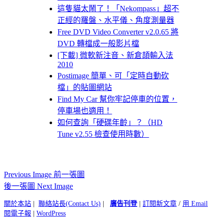
這隻貓太鬧了！「Nekompass」超不
正經的羅盤、水平儀、角度測量器
Free DVD Video Converter v2.0.65 將
DVD 轉檔成一般影片檔
[下載] 微軟新注音、新倉頡輸入法
2010
Postimage 簡單、可「定時自動砍
檔」的貼圖網站
Find My Car 幫你牢記停車的位置，
停車場也適用！
如何查詢「硬碟年齡」？（HD
Tune v2.55 檢查使用時數）
Previous Image 前一張圖
後一張圖 Next Image
關於本站
|
聯絡站長(Contact Us)
|
廣告刊登
|
訂閱新文章
/
用 Email
閱電子報
|
WordPress