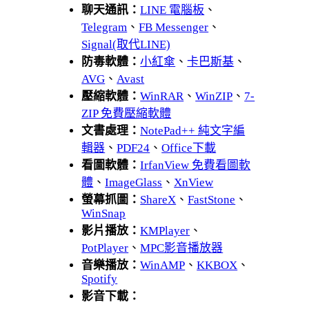
聊天通訊：
LINE 電腦板
、
Telegram
、
FB Messenger
、
Signal(取代LINE)
防毒軟體：
小紅傘
、
卡巴斯基
、
AVG
、
Avast
壓縮軟體：
WinRAR
、
WinZIP
、
7-
ZIP 免費壓縮軟體
文書處理：
NotePad++ 純文字編
輯器
、
PDF24
、
Office下載
看圖軟體：
IrfanView 免費看圖軟
體
、
ImageGlass
、
XnView
螢幕抓圖：
ShareX
、
FastStone
、
WinSnap
影片播放：
KMPlayer
、
PotPlayer
、
MPC影音播放器
音樂播放：
WinAMP
、
KKBOX
、
Spotify
影音下載：