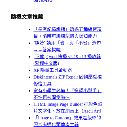
SaveMP3
隨機文章推薦
「長者記憶訓練」透過五種練習項
目，隨時可訓練記憶與認知能力
[絕妙] 請用「省」與「不省」造句
→→答案揭曉
[下載] Qvod 快播 v5.19.213 播放器
(繁體中文版)
XP 隱藏工具啟動器
DiskInternals ZIP Repair 毀損壓縮檔
修復工具
家有小學生必備！「造詞小幫手」
不怕再被問倒啦～
HTML Image Page Builder 把彩色照
片文字化、放在網頁上（Ascii Art）
「Image to Cartoon」效果超級棒的
照片卡通化頭像產生器