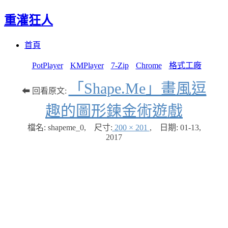
重灌狂人
Menu
Skip
首頁
to
content
PotPlayer
KMPlayer
7-Zip
Chrome
格式工廠
「Shape.Me」畫風逗
⬅ 回看原文:
趣的圖形鍊金術遊戲
檔名: shapeme_0
,
尺寸:
200 × 201
,
日期:
01-13,
2017