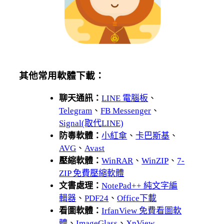
其他常用軟體下載：
聊天通訊：
LINE 電腦板
、
Telegram
、
FB Messenger
、
Signal(取代LINE)
防毒軟體：
小紅傘
、
卡巴斯基
、
AVG
、
Avast
壓縮軟體：
WinRAR
、
WinZIP
、
7-
ZIP 免費壓縮軟體
文書處理：
NotePad++ 純文字編
輯器
、
PDF24
、
Office下載
看圖軟體：
IrfanView 免費看圖軟
體
、
ImageGlass
、
XnView