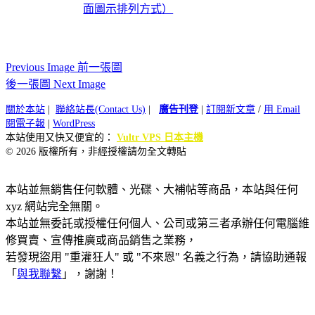
面圖示排列方式）
Previous Image 前一張圖
後一張圖 Next Image
關於本站
|
聯絡站長(Contact Us)
|
廣告刊登
|
訂閱新文章
/
用 Email
閱電子報
|
WordPress
本站使用又快又便宜的：
Vultr VPS 日本主機
© 2026 版權所有，非經授權請勿全文轉貼
本站並無銷售任何軟體、光碟、大補帖等商品，本站與任何
xyz 網站完全無關。
本站並無委託或授權任何個人、公司或第三者承辦任何電腦維
修買賣、宣傳推廣或商品銷售之業務，
若發現盜用 "重灌狂人" 或 "不來恩" 名義之行為，請協助通報
「
與我聯繫
」，謝謝！