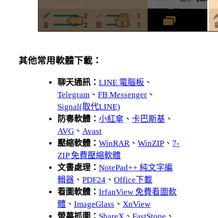
其他常用軟體下載：
聊天通訊：
LINE 電腦板
、
Telegram
、
FB Messenger
、
Signal(取代LINE)
防毒軟體：
小紅傘
、
卡巴斯基
、
AVG
、
Avast
壓縮軟體：
WinRAR
、
WinZIP
、
7-
ZIP 免費壓縮軟體
文書處理：
NotePad++ 純文字編
輯器
、
PDF24
、
Office下載
看圖軟體：
IrfanView 免費看圖軟
體
、
ImageGlass
、
XnView
螢幕抓圖：
ShareX
、
FastStone
、