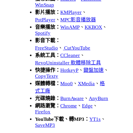
WinSnap
影片播放：
KMPlayer
、
PotPlayer
、
MPC影音播放器
音樂播放：
WinAMP
、
KKBOX
、
Spotify
影音下載：
FreeStudio
、
CutYouTube
系統工具：
CCleaner
、
RevoUninstaller 軟體移除工具
快捷操作：
HotkeyP
、
鍵盤加速
、
CopyTexty
媒體轉檔：
Moo0
、
XMedia
、
格
式工廠
光碟燒錄：
BurnAware
、
AnyBurn
網路瀏覽：
Chrome
、
Edge
、
Firefox
YouTube下載、轉MP3：
YT1s
、
SaveMP3