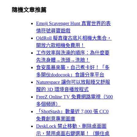
隨機文章推薦
Emoji Scavenger Hunt 真實世界的表
情符號尋寶遊戲
OldRoll 擬真復古底片相機大集合，
開放六款相機免費用！
工作效率與洗澡的順序：為什麼要
先洗身體→洗頭→洗臉！
食安風暴來襲，自己煮卡好！「多
多開伙dodocook」食譜分享平台
Naturespace 讓你可以放鬆睡又舒服
醒的 3D 環境音播放程式
FreeZ Online TV 免費網路電視（500
多個頻道）
「ShotStash」數量近 7,000 張 CC0
免費創意專業圖庫
DeskLock 禁止移動、刪除桌面圖
示，禁用桌面右鍵選單！（鎖住桌