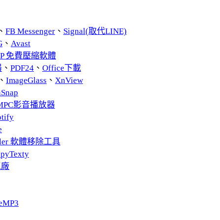
、
FB Messenger
、
Signal(取代LINE)
G
、
Avast
ZIP 免費壓縮軟體
器
、
PDF24
、
Office下載
、
ImageGlass
、
XnView
nSnap
MPC影音播放器
tify
e
taller 軟體移除工具
pyTexty
工廠
eMP3