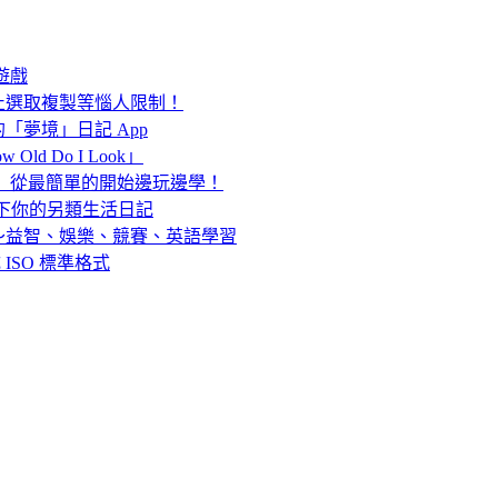
雪遊戲
止選取複製等惱人限制！
夢境」日記 App
d Do I Look」
nia」從最簡單的開始邊玩邊學！
題，寫下你的另類生活日記
～益智、娛樂、競賽、英語學習
成 ISO 標準格式