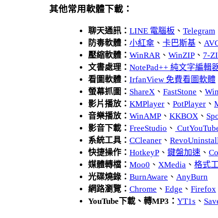
其他常用軟體下載：
聊天通訊：
LINE 電腦板
、
Telegram
防毒軟體：
小紅傘
、
卡巴斯基
、
AV
壓縮軟體：
WinRAR
、
WinZIP
、
7-
文書處理：
NotePad++ 純文字編輯
看圖軟體：
IrfanView 免費看圖軟體
螢幕抓圖：
ShareX
、
FastStone
、
Wi
影片播放：
KMPlayer
、
PotPlayer
、
音樂播放：
WinAMP
、
KKBOX
、
Spo
影音下載：
FreeStudio
、
CutYouTub
系統工具：
CCleaner
、
RevoUnins
快捷操作：
HotkeyP
、
鍵盤加速
、
Co
媒體轉檔：
Moo0
、
XMedia
、
格式
光碟燒錄：
BurnAware
、
AnyBurn
網路瀏覽：
Chrome
、
Edge
、
Firefox
YouTube下載、轉MP3：
YT1s
、
Sav