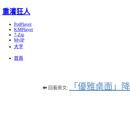
重灌狂人
PotPlayer
KMPlayer
7-Zip
MyIP
大字
Menu
Skip
首頁
to
content
「優雅桌面」降
⬅ 回看原文: