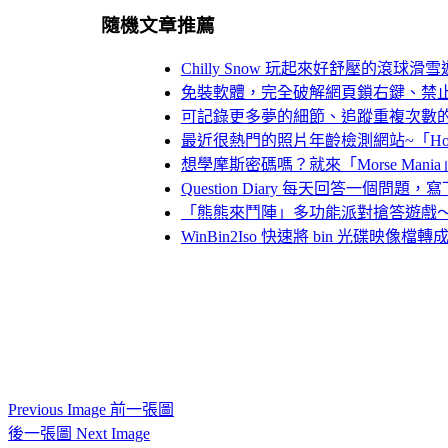
隨機文章推薦
Chilly Snow 玩起來好舒壓的滾球滑
免裝軟體，完全破解網頁鎖右鍵、禁
可記錄更多夢的細節、追蹤重複次數的「
最近很熱門的照片年齡檢測網站~「How Ol
想學摩斯密碼嗎？就來「Morse Ma
Question Diary 每天回答一個問
「熊熊來鬥陣」多功能派對搶答遊戲
WinBin2Iso 快速將 bin 光碟映像檔轉
Previous Image 前一張圖
後一張圖 Next Image