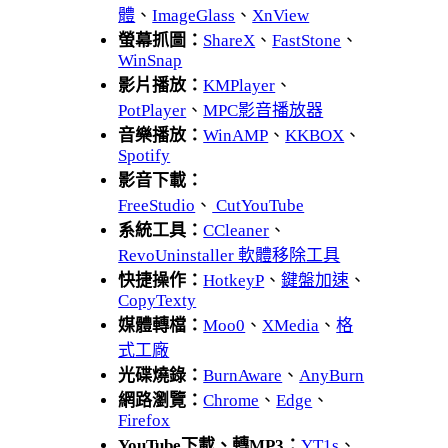
體
、
ImageGlass
、
XnView
螢幕抓圖：
ShareX
、
FastStone
、
WinSnap
影片播放：
KMPlayer
、
PotPlayer
、
MPC影音播放器
音樂播放：
WinAMP
、
KKBOX
、
Spotify
影音下載：
FreeStudio
、
CutYouTube
系統工具：
CCleaner
、
RevoUninstaller 軟體移除工具
快捷操作：
HotkeyP
、
鍵盤加速
、
CopyTexty
媒體轉檔：
Moo0
、
XMedia
、
格
式工廠
光碟燒錄：
BurnAware
、
AnyBurn
網路瀏覽：
Chrome
、
Edge
、
Firefox
YouTube下載、轉MP3：
YT1s
、