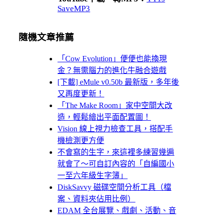
SaveMP3
隨機文章推薦
「Cow Evolution」便便也能換現
金？無需腦力的進化牛融合遊戲
[下載] eMule v0.50b 最新版，多年後
又再度更新！
「The Make Room」家中空間大改
造，輕鬆繪出平面配置圖！
Vision 線上視力檢查工具，搭配手
機檢測更方便
不會寫的生字，來這裡多練習幾遍
就會了～可自訂內容的「自編國小
一至六年級生字簿」
DiskSavvy 磁碟空間分析工具（檔
案、資料夾佔用比例）
EDAM 全台展覽、戲劇、活動、音