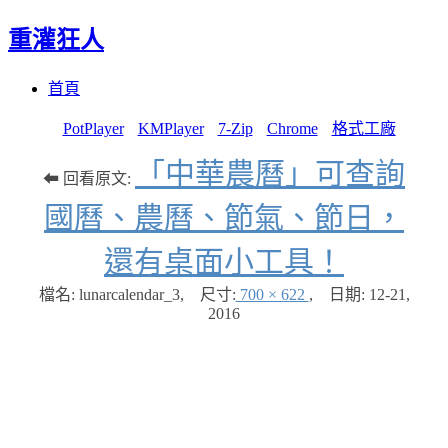
重灌狂人
Menu
Skip
首頁
to
content
PotPlayer
KMPlayer
7-Zip
Chrome
格式工廠
「中華農曆」可查詢
⬅ 回看原文:
國曆、農曆、節氣、節日，
還有桌面小工具！
檔名: lunarcalendar_3
,
尺寸:
700 × 622
,
日期:
12-21,
2016