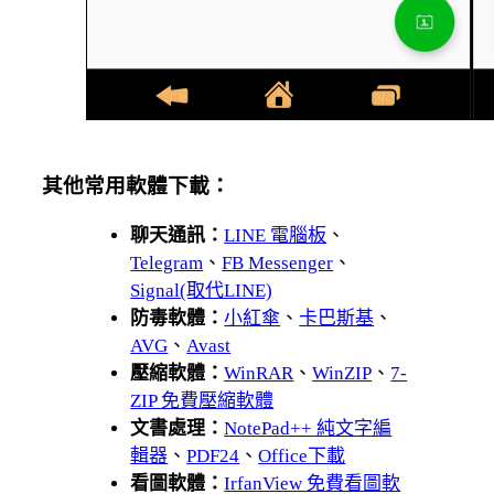
其他常用軟體下載：
聊天通訊：
LINE 電腦板
、
Telegram
、
FB Messenger
、
Signal(取代LINE)
防毒軟體：
小紅傘
、
卡巴斯基
、
AVG
、
Avast
壓縮軟體：
WinRAR
、
WinZIP
、
7-
ZIP 免費壓縮軟體
文書處理：
NotePad++ 純文字編
輯器
、
PDF24
、
Office下載
看圖軟體：
IrfanView 免費看圖軟