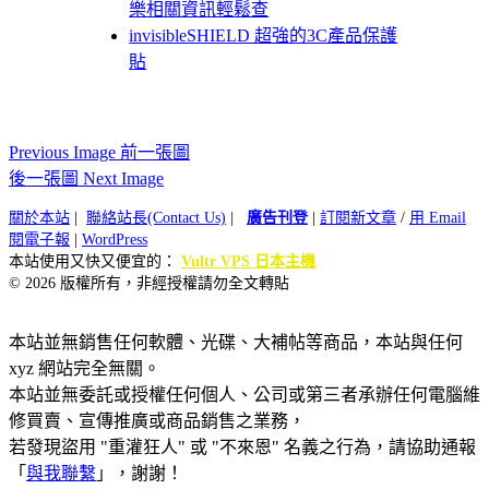
樂相關資訊輕鬆查
invisibleSHIELD 超強的3C產品保護
貼
Previous Image 前一張圖
後一張圖 Next Image
關於本站
|
聯絡站長(Contact Us)
|
廣告刊登
|
訂閱新文章
/
用 Email
閱電子報
|
WordPress
本站使用又快又便宜的：
Vultr VPS 日本主機
© 2026 版權所有，非經授權請勿全文轉貼
本站並無銷售任何軟體、光碟、大補帖等商品，本站與任何
xyz 網站完全無關。
本站並無委託或授權任何個人、公司或第三者承辦任何電腦維
修買賣、宣傳推廣或商品銷售之業務，
若發現盜用 "重灌狂人" 或 "不來恩" 名義之行為，請協助通報
「
與我聯繫
」，謝謝！