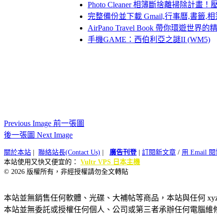
Photo Cleaner 相簿斷捨離掃
完整備份並下載 Gmail,行事曆,書籤,相
AirPano Travel Book 帶你環遊
手機GAME：西伯利亞之謎II (WM5)
Previous Image 前一張圖
後一張圖 Next Image
關於本站
|
聯絡站長(Contact Us)
|
廣告刊登
|
訂閱新文章
/
用 Email
本站使用又快又便宜的：
Vultr VPS 日本主機
© 2026 版權所有，非經授權請勿全文轉貼
本站並無銷售任何軟體、光碟、大補帖等商品，本站與任何 xy
本站並無委託或授權任何個人、公司或第三者承辦任何電腦維