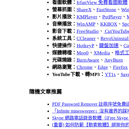
看圖軟體：
IrfanView 免費看圖軟體
螢幕抓圖：
ShareX
、
FastStone
、
Wi
影片播放：
KMPlayer
、
PotPlayer
、
音樂播放：
WinAMP
、
KKBOX
、
Spo
影音下載：
FreeStudio
、
CutYouTub
系統工具：
CCleaner
、
RevoUnins
快捷操作：
HotkeyP
、
鍵盤加速
、
Co
媒體轉檔：
Moo0
、
XMedia
、
格式
光碟燒錄：
BurnAware
、
AnyBurn
網路瀏覽：
Chrome
、
Edge
、
Firefox
YouTube下載、轉MP3：
YT1s
、
Sav
隨機文章推薦
PDF Password Remover 註冊序
「Infinite minesweeper」沒
Skype 網路電話錄音軟體（iFree Skype R
[重要] 如何防範【勒索軟體】綁架