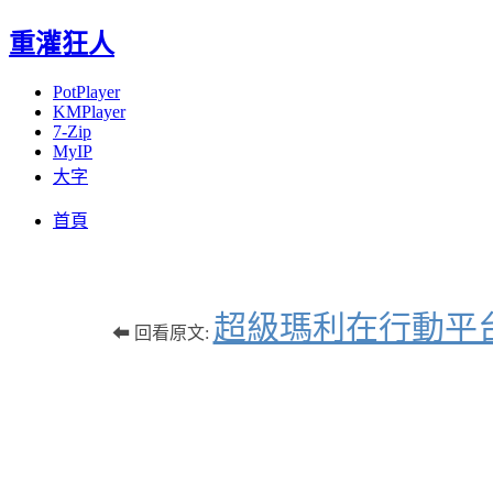
重灌狂人
PotPlayer
KMPlayer
7-Zip
MyIP
大字
Menu
Skip
首頁
to
content
超級瑪利在行動平台也
⬅ 回看原文: