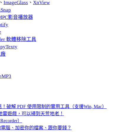
、
ImageGlass
、
XnView
nSnap
MPC影音播放器
tify
e
taller 軟體移除工具
pyTexty
工廠
eMP3
號免費送！破解 PDF 使用限制的實用工具（支援Win, Mac）
有邊界的踩地雷遊戲，可以掃到天荒地老！
ecorder）
你的電腦、加密你的檔案、跟你要錢？