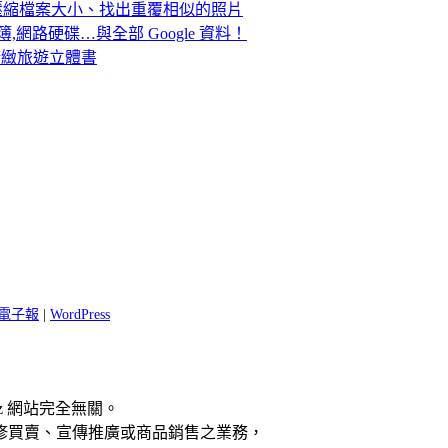
除計畫！壓縮檔案大小、找出重覆相似的照片
簿,網路硬碟…與全部 Google 資料！
世界的精緻旅遊立體書
 閱電子報
|
WordPress
z 網站完全無關。
修買賣、宣傳推廣或商品銷售之業務，