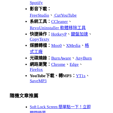
Spotify
影音下載：
FreeStudio
、
CutYouTube
系統工具：
CCleaner
、
RevoUninstaller 軟體移除工具
快捷操作：
HotkeyP
、
鍵盤加速
、
CopyTexty
媒體轉檔：
Moo0
、
XMedia
、
格
式工廠
光碟燒錄：
BurnAware
、
AnyBurn
網路瀏覽：
Chrome
、
Edge
、
Firefox
YouTube下載、轉MP3：
YT1s
、
SaveMP3
隨機文章推薦
Soft Lock Screen 簡單點一下！立即
關閉螢幕