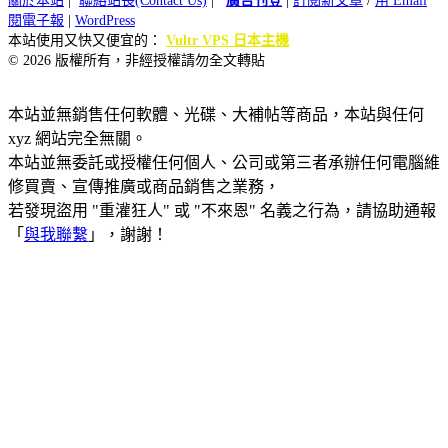
關於本站
|
聯絡站長(Contact Us)
|
廣告刊登
|
訂閱新文章
/
用 Email
閱電子報
|
WordPress
本站使用又快又便宜的：
Vultr VPS 日本主機
© 2026 版權所有，非經授權請勿全文轉貼
本站並無銷售任何軟體、光碟、大補帖等商品，本站與任何
xyz 網站完全無關。
本站並無委託或授權任何個人、公司或第三者承辦任何電腦維
修買賣、宣傳推廣或商品銷售之業務，
若發現盜用 "重灌狂人" 或 "不來恩" 名義之行為，請協助通報
「
與我聯繫
」，謝謝！