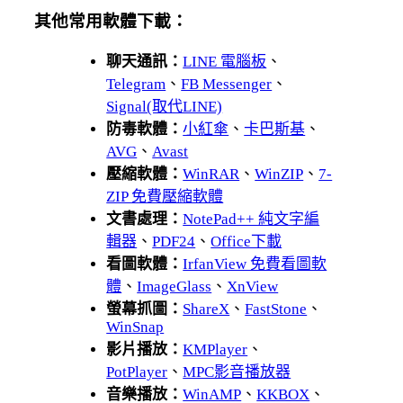
其他常用軟體下載：
聊天通訊：
LINE 電腦板
、
Telegram
、
FB Messenger
、
Signal(取代LINE)
防毒軟體：
小紅傘
、
卡巴斯基
、
AVG
、
Avast
壓縮軟體：
WinRAR
、
WinZIP
、
7-
ZIP 免費壓縮軟體
文書處理：
NotePad++ 純文字編
輯器
、
PDF24
、
Office下載
看圖軟體：
IrfanView 免費看圖軟
體
、
ImageGlass
、
XnView
螢幕抓圖：
ShareX
、
FastStone
、
WinSnap
影片播放：
KMPlayer
、
PotPlayer
、
MPC影音播放器
音樂播放：
WinAMP
、
KKBOX
、