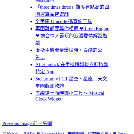
「three times three」難度有點高的四
則運算益智遊戲
全字庫 Unicode 碼查詢工具
再困難都要與你相遇 ❤ Love Engine
❤ 適合情人節玩的浪漫愛情解謎遊
戲
虛擬主機流量爆掉時，最酷的公
告…
After unlock 在手機解鎖後立即啟動
特定 App
Stellarium v1.1.1 星空、星座…天文
星圖觀測軟體
五線譜桌面時鐘小工具～ Musical
Clock Widget
Previous Image 前一張圖