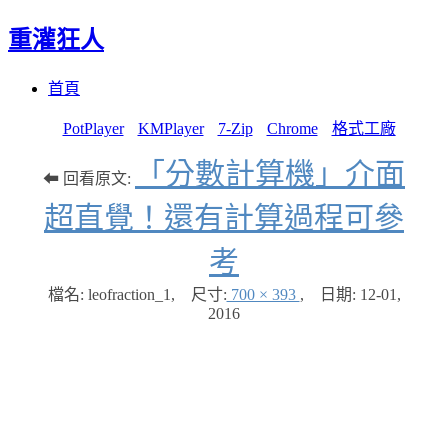
重灌狂人
Menu
Skip
首頁
to
content
PotPlayer
KMPlayer
7-Zip
Chrome
格式工廠
「分數計算機」介面
⬅ 回看原文:
超直覺！還有計算過程可參
考
檔名: leofraction_1
,
尺寸:
700 × 393
,
日期:
12-01,
2016