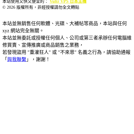
本站使用又快又便宜的：
Vultr VPS 日本主機
© 2026 版權所有，非經授權請勿全文轉貼
本站並無銷售任何軟體、光碟、大補帖等商品，本站與任何
xyz 網站完全無關。
本站並無委託或授權任何個人、公司或第三者承辦任何電腦維
修買賣、宣傳推廣或商品銷售之業務，
若發現盜用 "重灌狂人" 或 "不來恩" 名義之行為，請協助通報
「
與我聯繫
」，謝謝！