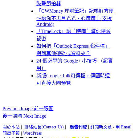
鼓聲節拍器
「CWMoney 理財筆記」記帳好方便
～讓你不再月光光、心慌慌！(支援
Android)
「TimeLock」讓＂時鐘＂幫你隱藏
祕密
如何把「Outlook Express 郵件檔」
搬到其他硬碟或資料夾？
24 個必學的 Google+ 小技巧 （超實
用）
新版Google Talk可傳檔，傳圖時還
可直接大圖預覽
Previous Image 前一張圖
後一張圖 Next Image
關於本站
|
聯絡站長(Contact Us)
|
廣告刊登
|
訂閱新文章
/
用 Email
閱電子報
|
WordPress