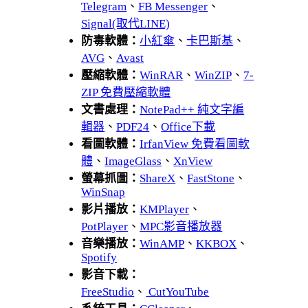
Telegram
、
FB Messenger
、
Signal(取代LINE)
防毒軟體：
小紅傘
、
卡巴斯基
、
AVG
、
Avast
壓縮軟體：
WinRAR
、
WinZIP
、
7-
ZIP 免費壓縮軟體
文書處理：
NotePad++ 純文字編
輯器
、
PDF24
、
Office下載
看圖軟體：
IrfanView 免費看圖軟
體
、
ImageGlass
、
XnView
螢幕抓圖：
ShareX
、
FastStone
、
WinSnap
影片播放：
KMPlayer
、
PotPlayer
、
MPC影音播放器
音樂播放：
WinAMP
、
KKBOX
、
Spotify
影音下載：
FreeStudio
、
CutYouTube