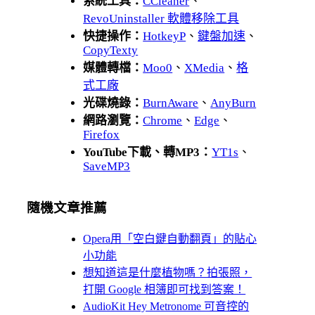
系統工具：
CCleaner
、
RevoUninstaller 軟體移除工具
快捷操作：
HotkeyP
、
鍵盤加速
、
CopyTexty
媒體轉檔：
Moo0
、
XMedia
、
格
式工廠
光碟燒錄：
BurnAware
、
AnyBurn
網路瀏覽：
Chrome
、
Edge
、
Firefox
YouTube下載、轉MP3：
YT1s
、
SaveMP3
隨機文章推薦
Opera用「空白鍵自動翻頁」的貼心
小功能
想知道這是什麼植物嗎？拍張照，
打開 Google 相簿即可找到答案！
AudioKit Hey Metronome 可音控的