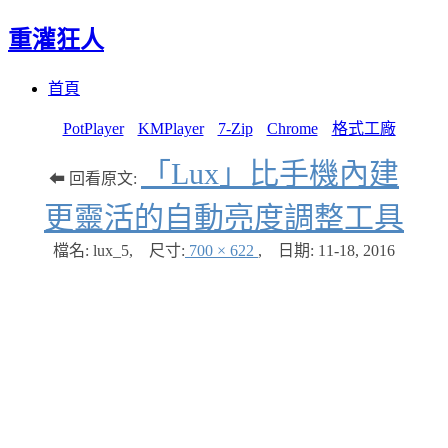
重灌狂人
Menu
Skip
首頁
to
content
PotPlayer
KMPlayer
7-Zip
Chrome
格式工廠
「Lux」比手機內建
⬅ 回看原文:
更靈活的自動亮度調整工具
檔名: lux_5
,
尺寸:
700 × 622
,
日期:
11-18, 2016