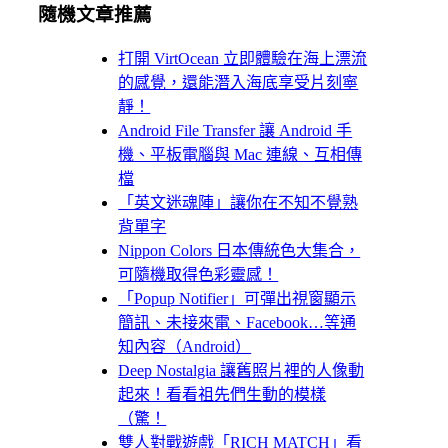
隨機文章推薦
打開 VirtOcean 立即體驗在海上漂流
的感覺，還能潛入海底享受片刻寧
靜！
Android File Transfer 讓 Android 手
機、平板電腦與 Mac 連線、互相傳
檔
「英文迷魂陣」讓你在不知不覺熟
背單字
Nippon Colors 日本傳統色大集合，
可隨機取得色彩靈感！
「Popup Notifier」可彈出視窗顯示
簡訊、未接來電、Facebook…等通
知內容（Android）
Deep Nostalgia 讓舊照片裡的人像動
起來！看看祖先們生動的模樣
（驚！
雙人對戰遊戲「RICH MATCH」看