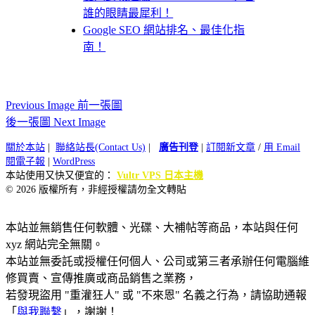
誰的眼睛最犀利！
Google SEO 網站排名、最佳化指
南！
Previous Image 前一張圖
後一張圖 Next Image
關於本站
|
聯絡站長(Contact Us)
|
廣告刊登
|
訂閱新文章
/
用 Email
閱電子報
|
WordPress
本站使用又快又便宜的：
Vultr VPS 日本主機
© 2026 版權所有，非經授權請勿全文轉貼
本站並無銷售任何軟體、光碟、大補帖等商品，本站與任何
xyz 網站完全無關。
本站並無委託或授權任何個人、公司或第三者承辦任何電腦維
修買賣、宣傳推廣或商品銷售之業務，
若發現盜用 "重灌狂人" 或 "不來恩" 名義之行為，請協助通報
「
與我聯繫
」，謝謝！