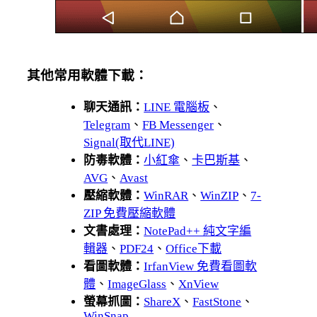
其他常用軟體下載：
聊天通訊：
LINE 電腦板
、
Telegram
、
FB Messenger
、
Signal(取代LINE)
防毒軟體：
小紅傘
、
卡巴斯基
、
AVG
、
Avast
壓縮軟體：
WinRAR
、
WinZIP
、
7-
ZIP 免費壓縮軟體
文書處理：
NotePad++ 純文字編
輯器
、
PDF24
、
Office下載
看圖軟體：
IrfanView 免費看圖軟
體
、
ImageGlass
、
XnView
螢幕抓圖：
ShareX
、
FastStone
、
WinSnap