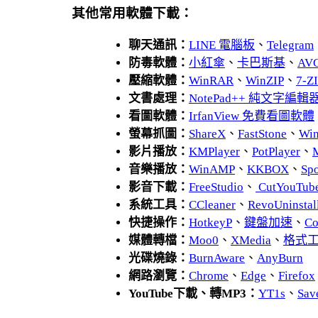
其他常用軟體下載：
聊天通訊：
LINE 電腦板
、
Telegram
防毒軟體：
小紅傘
、
卡巴斯基
、
AV
壓縮軟體：
WinRAR
、
WinZIP
、
7-
文書處理：
NotePad++ 純文字編輯
看圖軟體：
IrfanView 免費看圖軟體
螢幕抓圖：
ShareX
、
FastStone
、
Wi
影片播放：
KMPlayer
、
PotPlayer
、
音樂播放：
WinAMP
、
KKBOX
、
Spo
影音下載：
FreeStudio
、
CutYouTub
系統工具：
CCleaner
、
RevoUnins
快捷操作：
HotkeyP
、
鍵盤加速
、
Co
媒體轉檔：
Moo0
、
XMedia
、
格式
光碟燒錄：
BurnAware
、
AnyBurn
網路瀏覽：
Chrome
、
Edge
、
Firefox
YouTube下載、轉MP3：
YT1s
、
Sav