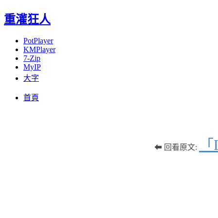
重灌狂人
PotPlayer
KMPlayer
7-Zip
MyIP
大字
Menu
Skip
首頁
to
content
「
⬅ 回看原文: