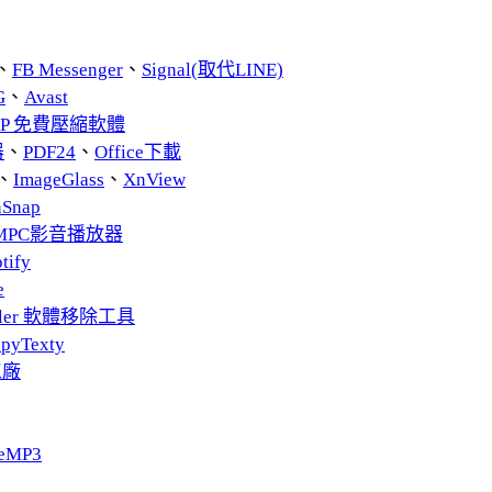
、
FB Messenger
、
Signal(取代LINE)
G
、
Avast
ZIP 免費壓縮軟體
器
、
PDF24
、
Office下載
、
ImageGlass
、
XnView
nSnap
MPC影音播放器
tify
e
taller 軟體移除工具
pyTexty
工廠
eMP3