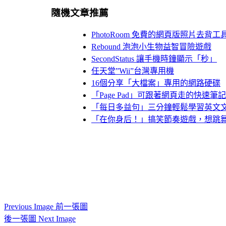
隨機文章推薦
PhotoRoom 免費的網頁版照片去背工
Rebound 泡泡小生物益智冒險遊戲
SecondStatus 讓手機時鐘顯示「秒」
任天堂”Wii”台灣專用機
16個分享「大檔案」專用的網路硬碟
「Page Pad」可跟著網頁走的快速筆
「每日多益句」三分鐘輕鬆學習英文
「在你身后！」搞笑節奏遊戲，想跳
Previous Image 前一張圖
後一張圖 Next Image