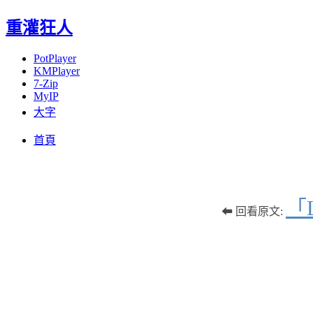
重灌狂人
PotPlayer
KMPlayer
7-Zip
MyIP
大字
Menu
Skip
首頁
to
content
「
⬅ 回看原文: