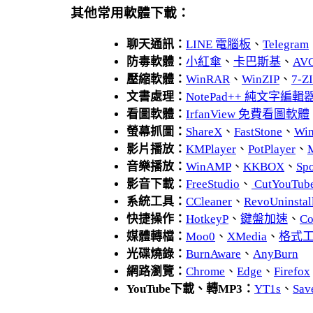
其他常用軟體下載：
聊天通訊：
LINE 電腦板
、
Telegram
防毒軟體：
小紅傘
、
卡巴斯基
、
AV
壓縮軟體：
WinRAR
、
WinZIP
、
7-
文書處理：
NotePad++ 純文字編輯
看圖軟體：
IrfanView 免費看圖軟體
螢幕抓圖：
ShareX
、
FastStone
、
Wi
影片播放：
KMPlayer
、
PotPlayer
、
音樂播放：
WinAMP
、
KKBOX
、
Spo
影音下載：
FreeStudio
、
CutYouTub
系統工具：
CCleaner
、
RevoUnins
快捷操作：
HotkeyP
、
鍵盤加速
、
Co
媒體轉檔：
Moo0
、
XMedia
、
格式
光碟燒錄：
BurnAware
、
AnyBurn
網路瀏覽：
Chrome
、
Edge
、
Firefox
YouTube下載、轉MP3：
YT1s
、
Sav