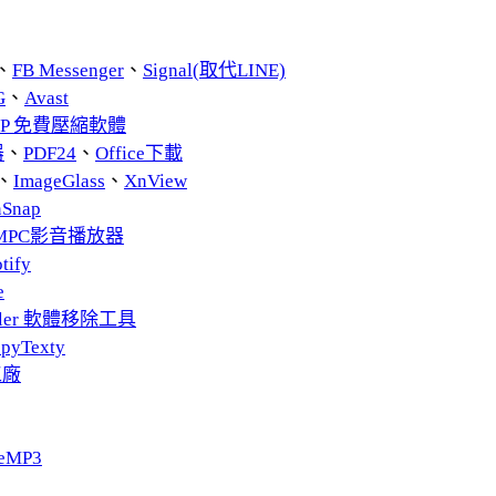
、
FB Messenger
、
Signal(取代LINE)
G
、
Avast
ZIP 免費壓縮軟體
器
、
PDF24
、
Office下載
、
ImageGlass
、
XnView
nSnap
MPC影音播放器
tify
e
taller 軟體移除工具
pyTexty
工廠
eMP3