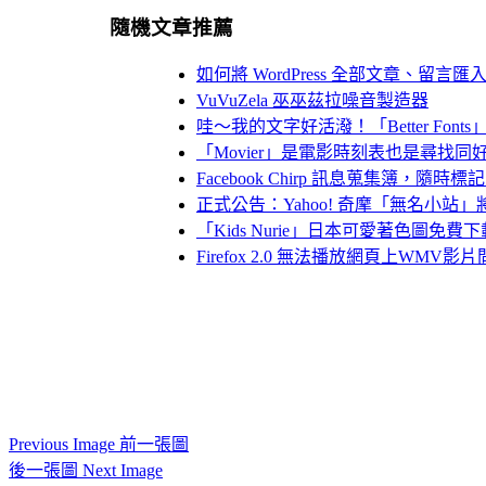
隨機文章推薦
如何將 WordPress 全部文章、留言匯入 B
VuVuZela 巫巫茲拉噪音製造器
哇～我的文字好活潑！「Better Fon
「Movier」是電影時刻表也是尋找
Facebook Chirp 訊息蒐集簿，
正式公告：Yahoo! 奇摩「無名小站」將於 
「Kids Nurie」日本可愛著色圖免費
Firefox 2.0 無法播放網頁上WMV
Previous Image 前一張圖
後一張圖 Next Image