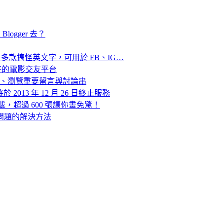
logger 去？
ts」多款搞怪英文字，可用於 FB、IG…
同好的電影交友平台
隨時標記、瀏覽重要留言與討論串
2013 年 12 月 26 日終止服務
下載，超過 600 張讓你畫免驚！
影片問題的解決方法