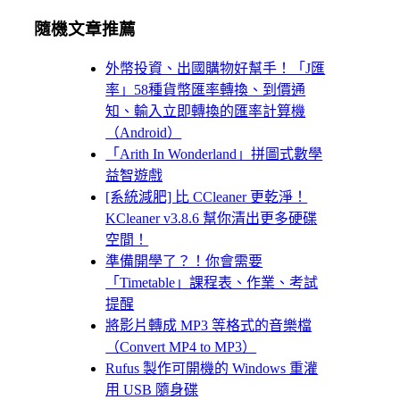
隨機文章推薦
外幣投資、出國購物好幫手！「J匯
率」58種貨幣匯率轉換、到價通
知、輸入立即轉換的匯率計算機
（Android）
「Arith In Wonderland」拼圖式數學
益智遊戲
[系統減肥] 比 CCleaner 更乾淨！
KCleaner v3.8.6 幫你清出更多硬碟
空間！
準備開學了？！你會需要
「Timetable」課程表、作業、考試
提醒
將影片轉成 MP3 等格式的音樂檔
（Convert MP4 to MP3）
Rufus 製作可開機的 Windows 重灌
用 USB 隨身碟