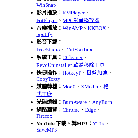
WinSnap
影片播放：
KMPlayer
、
PotPlayer
、
MPC影音播放器
音樂播放：
WinAMP
、
KKBOX
、
Spotify
影音下載：
FreeStudio
、
CutYouTube
系統工具：
CCleaner
、
RevoUninstaller 軟體移除工具
快捷操作：
HotkeyP
、
鍵盤加速
、
CopyTexty
媒體轉檔：
Moo0
、
XMedia
、
格
式工廠
光碟燒錄：
BurnAware
、
AnyBurn
網路瀏覽：
Chrome
、
Edge
、
Firefox
YouTube下載、轉MP3：
YT1s
、
SaveMP3