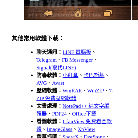
其他常用軟體下載：
聊天通訊：
LINE 電腦板
、
Telegram
、
FB Messenger
、
Signal(取代LINE)
防毒軟體：
小紅傘
、
卡巴斯基
、
AVG
、
Avast
壓縮軟體：
WinRAR
、
WinZIP
、
7-
ZIP 免費壓縮軟體
文書處理：
NotePad++ 純文字編
輯器
、
PDF24
、
Office下載
看圖軟體：
IrfanView 免費看圖軟
體
、
ImageGlass
、
XnView
螢幕抓圖：
ShareX
、
FastStone
、