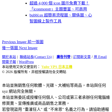
超過 4,000 個 icon 圖示免費下載！
「iconmonstr」主題豐富、可商用
bubbl.us 超簡易流程圖、關係圖、心
智圖線上製作工具
Previous Image 前一張圖
後一張圖 Next Image
關於本站
|
聯絡站長(Contact Us)
|
廣告刊登
|
訂閱新文章
/
用 Email
閱電子報
|
WordPress
本站使用又快又便宜的：
Vultr VPS 日本主機
© 2026 版權所有，非經授權請勿全文轉貼
本站並無銷售任何軟體、光碟、大補帖等商品，本站與任何
xyz 網站完全無關。
本站並無委託或授權任何個人、公司或第三者承辦任何電腦維
修買賣、宣傳推廣或商品銷售之業務，
若發現盜用 "重灌狂人" 或 "不來恩" 名義之行為，請協助通報