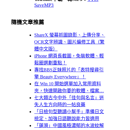
SaveMP3
隨機文章推薦
ShareX 螢幕抓圖錄影、上傳分享、
OCR文字辨識、圖片編修工具（繁
體中文版）
iPhone 網頁長截圖，免裝軟體、輕
鬆圈選劃重點！
專找BBS正妹照片的「表特搜尋引
擎 Beauty Everywhere」！
在 Win 10 開始選單加入常用資料
夾，快速開啟你要的軟體、檔案…
七大類古今中外「佳句與名言」迷
失人生方向時的一帖良藥
「日檢句型聽讀小幫手」準備日文
檢定、加強日語聽說能力皆適用
「蓮漪」中國風極濃郁的水波紋解