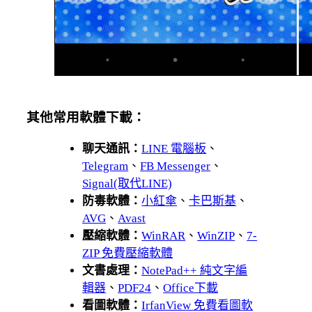
其他常用軟體下載：
聊天通訊：
LINE 電腦板
、
Telegram
、
FB Messenger
、
Signal(取代LINE)
防毒軟體：
小紅傘
、
卡巴斯基
、
AVG
、
Avast
壓縮軟體：
WinRAR
、
WinZIP
、
7-
ZIP 免費壓縮軟體
文書處理：
NotePad++ 純文字編
輯器
、
PDF24
、
Office下載
看圖軟體：
IrfanView 免費看圖軟