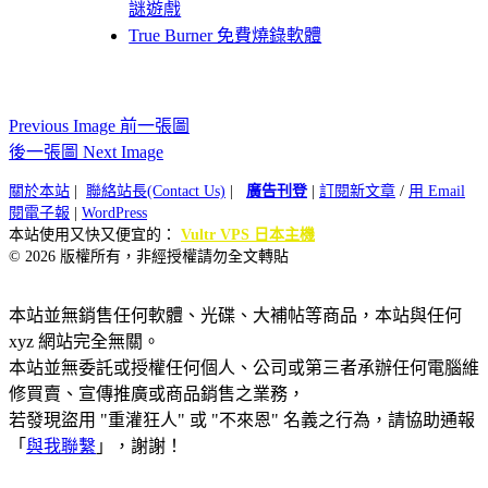
謎遊戲
True Burner 免費燒錄軟體
Previous Image 前一張圖
後一張圖 Next Image
關於本站
|
聯絡站長(Contact Us)
|
廣告刊登
|
訂閱新文章
/
用 Email
閱電子報
|
WordPress
本站使用又快又便宜的：
Vultr VPS 日本主機
© 2026 版權所有，非經授權請勿全文轉貼
本站並無銷售任何軟體、光碟、大補帖等商品，本站與任何
xyz 網站完全無關。
本站並無委託或授權任何個人、公司或第三者承辦任何電腦維
修買賣、宣傳推廣或商品銷售之業務，
若發現盜用 "重灌狂人" 或 "不來恩" 名義之行為，請協助通報
「
與我聯繫
」，謝謝！