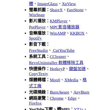
體
、
ImageGlass
、
XnView
螢幕抓圖：
ShareX
、
FastStone
、
WinSnap
影片播放：
KMPlayer
、
PotPlayer
、
MPC影音播放器
音樂播放：
WinAMP
、
KKBOX
、
Spotify
影音下載：
FreeStudio
、
CutYouTube
系統工具：
CCleaner
、
RevoUninstaller 軟體移除工具
快捷操作：
HotkeyP
、
鍵盤加速
、
CopyTexty
媒體轉檔：
Moo0
、
XMedia
、
格
式工廠
光碟燒錄：
BurnAware
、
AnyBurn
網路瀏覽：
Chrome
、
Edge
、
Firefox
YouTube下載、轉MP3：
YT1s
、