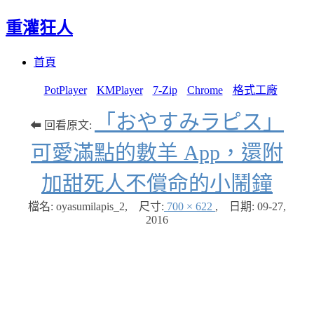
重灌狂人
Menu
Skip
首頁
to
content
PotPlayer
KMPlayer
7-Zip
Chrome
格式工廠
「おやすみラピス」
⬅ 回看原文:
可愛滿點的數羊 App，還附
加甜死人不償命的小鬧鐘
檔名: oyasumilapis_2
,
尺寸:
700 × 622
,
日期:
09-27,
2016