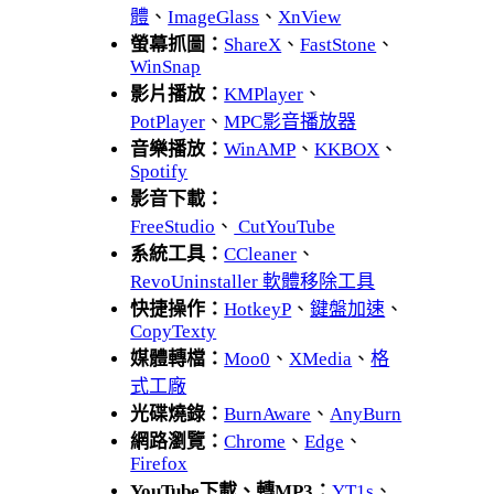
體
、
ImageGlass
、
XnView
螢幕抓圖：
ShareX
、
FastStone
、
WinSnap
影片播放：
KMPlayer
、
PotPlayer
、
MPC影音播放器
音樂播放：
WinAMP
、
KKBOX
、
Spotify
影音下載：
FreeStudio
、
CutYouTube
系統工具：
CCleaner
、
RevoUninstaller 軟體移除工具
快捷操作：
HotkeyP
、
鍵盤加速
、
CopyTexty
媒體轉檔：
Moo0
、
XMedia
、
格
式工廠
光碟燒錄：
BurnAware
、
AnyBurn
網路瀏覽：
Chrome
、
Edge
、
Firefox
YouTube下載、轉MP3：
YT1s
、