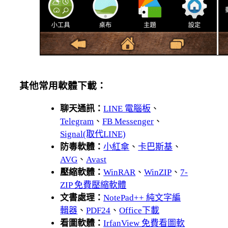
其他常用軟體下載：
聊天通訊：
LINE 電腦板
、
Telegram
、
FB Messenger
、
Signal(取代LINE)
防毒軟體：
小紅傘
、
卡巴斯基
、
AVG
、
Avast
壓縮軟體：
WinRAR
、
WinZIP
、
7-
ZIP 免費壓縮軟體
文書處理：
NotePad++ 純文字編
輯器
、
PDF24
、
Office下載
看圖軟體：
IrfanView 免費看圖軟