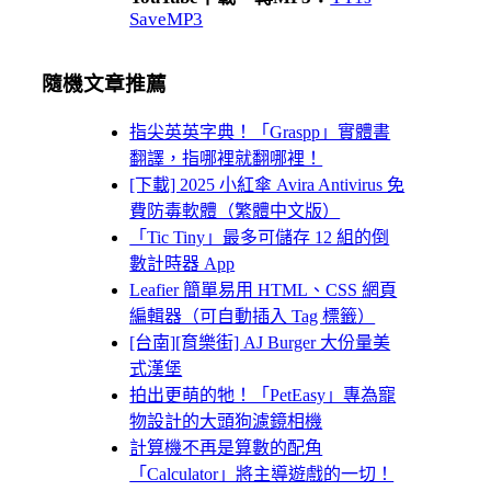
SaveMP3
隨機文章推薦
指尖英英字典！「Graspp」實體書
翻譯，指哪裡就翻哪裡！
[下載] 2025 小紅傘 Avira Antivirus 免
費防毒軟體（繁體中文版）
「Tic Tiny」最多可儲存 12 組的倒
數計時器 App
Leafier 簡單易用 HTML、CSS 網頁
編輯器（可自動插入 Tag 標籤）
[台南][育樂街] AJ Burger 大份量美
式漢堡
拍出更萌的牠！「PetEasy」專為寵
物設計的大頭狗濾鏡相機
計算機不再是算數的配角
「Calculator」將主導遊戲的一切！