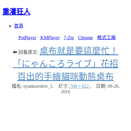
重灌狂人
Menu
Skip
首頁
to
content
PotPlayer
KMPlayer
7-Zip
Chrome
格式工廠
桌布就是要這麼忙！
⬅ 回看原文:
「にゃんころライブ」花招
百出的手繪貓咪動態桌布
檔名: nyankorolive_1
,
尺寸:
700 × 622
,
日期:
09-26,
2016