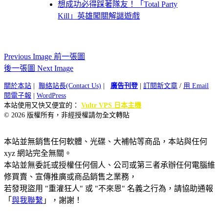
想成功必得踩著隊友！「Total Party
Kill」英雄闖關解謎遊戲
Previous Image 前一張圖
後一張圖 Next Image
關於本站
|
聯絡站長(Contact Us)
|
廣告刊登
|
訂閱新文章
/
用 Email
閱電子報
|
WordPress
本站使用又快又便宜的：
Vultr VPS 日本主機
© 2026 版權所有，非經授權請勿全文轉貼
本站並無銷售任何軟體、光碟、大補帖等商品，本站與任何
xyz 網站完全無關。
本站並無委託或授權任何個人、公司或第三者承辦任何電腦維
修買賣、宣傳推廣或商品銷售之業務，
若發現盜用 "重灌狂人" 或 "不來恩" 名義之行為，請協助通報
「
與我聯繫
」，謝謝！