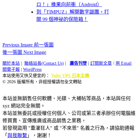
ロ！」橡果向前衝（Android）
到「TIMPUZ」解開數字謎團，打
開 99 個神祕的保險箱！
Previous Image 前一張圖
後一張圖 Next Image
關於本站
|
聯絡站長(Contact Us)
|
廣告刊登
|
訂閱新文章
/
用 Email
閱電子報
|
WordPress
本站使用又快又便宜的：
Vultr VPS 日本主機
© 2026 版權所有，非經授權請勿全文轉貼
本站並無銷售任何軟體、光碟、大補帖等商品，本站與任何
xyz 網站完全無關。
本站並無委託或授權任何個人、公司或第三者承辦任何電腦維
修買賣、宣傳推廣或商品銷售之業務，
若發現盜用 "重灌狂人" 或 "不來恩" 名義之行為，請協助通報
「
與我聯繫
」，謝謝！