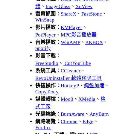
體
、
ImageGlass
、
XnView
螢幕抓圖：
ShareX
、
FastStone
、
WinSnap
影片播放：
KMPlayer
、
PotPlayer
、
MPC影音播放器
音樂播放：
WinAMP
、
KKBOX
、
Spotify
影音下載：
FreeStudio
、
CutYouTube
系統工具：
CCleaner
、
RevoUninstaller 軟體移除工具
快捷操作：
HotkeyP
、
鍵盤加速
、
CopyTexty
媒體轉檔：
Moo0
、
XMedia
、
格
式工廠
光碟燒錄：
BurnAware
、
AnyBurn
網路瀏覽：
Chrome
、
Edge
、
Firefox