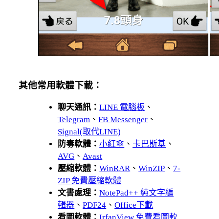
其他常用軟體下載：
聊天通訊：
LINE 電腦板
、
Telegram
、
FB Messenger
、
Signal(取代LINE)
防毒軟體：
小紅傘
、
卡巴斯基
、
AVG
、
Avast
壓縮軟體：
WinRAR
、
WinZIP
、
7-
ZIP 免費壓縮軟體
文書處理：
NotePad++ 純文字編
輯器
、
PDF24
、
Office下載
看圖軟體：
IrfanView 免費看圖軟