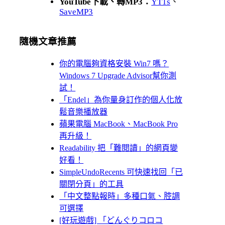
YouTube下載、轉MP3：
YT1s
、
SaveMP3
隨機文章推薦
你的電腦夠資格安裝 Win7 嗎？
Windows 7 Upgrade Advisor幫你測
試！
「Endel」為你量身訂作的個人化放
鬆音樂播放器
蘋果電腦 MacBook、MacBook Pro
再升級！
Readability 把「難閱讀」的網頁變
好看！
SimpleUndoRecents 可快速找回「已
關閉分頁」的工具
「中文整點報時」多種口氣、腔調
可選擇
[好玩遊戲] 「どんぐりコロコ