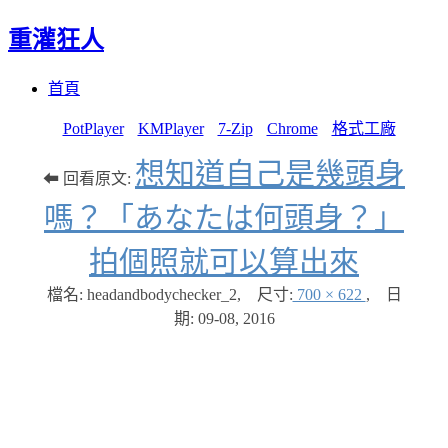
重灌狂人
Menu
Skip
首頁
to
content
PotPlayer
KMPlayer
7-Zip
Chrome
格式工廠
想知道自己是幾頭身
⬅ 回看原文:
嗎？「あなたは何頭身？」
拍個照就可以算出來
檔名: headandbodychecker_2
,
尺寸:
700 × 622
,
日
期:
09-08, 2016