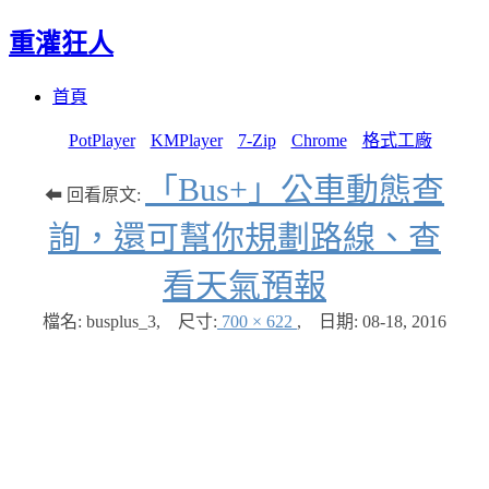
重灌狂人
Menu
Skip
首頁
to
content
PotPlayer
KMPlayer
7-Zip
Chrome
格式工廠
「Bus+」公車動態查
⬅ 回看原文:
詢，還可幫你規劃路線、查
看天氣預報
檔名: busplus_3
,
尺寸:
700 × 622
,
日期:
08-18, 2016