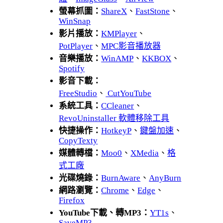
螢幕抓圖：
ShareX
、
FastStone
、
WinSnap
影片播放：
KMPlayer
、
PotPlayer
、
MPC影音播放器
音樂播放：
WinAMP
、
KKBOX
、
Spotify
影音下載：
FreeStudio
、
CutYouTube
系統工具：
CCleaner
、
RevoUninstaller 軟體移除工具
快捷操作：
HotkeyP
、
鍵盤加速
、
CopyTexty
媒體轉檔：
Moo0
、
XMedia
、
格
式工廠
光碟燒錄：
BurnAware
、
AnyBurn
網路瀏覽：
Chrome
、
Edge
、
Firefox
YouTube下載、轉MP3：
YT1s
、
SaveMP3