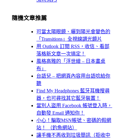
隨機文章推薦
可當太陽眼鏡、曬到陽光會變色的
「Transitions」全視線調光鏡片
用 Outlook 訂閱 RSS，收信、看部
落格新文章一次搞定！
風格高雅的「浮世繪 – 日本畫桌
布」
台語兒 – 把網頁內容用台語唸給你
聽
Find My Headphones 藍牙耳機搜尋
器，也可尋找其它藍牙裝置！
當別人盜用 Facebook 帳號登入時，
自動發 Email 通知你！
小心！騙取MSN帳號、密碼的假網
站！ （釣魚網站）
讓手機不再收到垃圾簡訊（拒收中