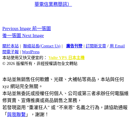
華電信業務簡訊）
Previous Image 前一張圖
後一張圖 Next Image
關於本站
|
聯絡站長(Contact Us)
|
廣告刊登
|
訂閱新文章
/
用 Email
閱電子報
|
WordPress
本站使用又快又便宜的：
Vultr VPS 日本主機
© 2026 版權所有，非經授權請勿全文轉貼
本站並無銷售任何軟體、光碟、大補帖等商品，本站與任何
xyz 網站完全無關。
本站並無委託或授權任何個人、公司或第三者承辦任何電腦維
修買賣、宣傳推廣或商品銷售之業務，
若發現盜用 "重灌狂人" 或 "不來恩" 名義之行為，請協助通報
「
與我聯繫
」，謝謝！