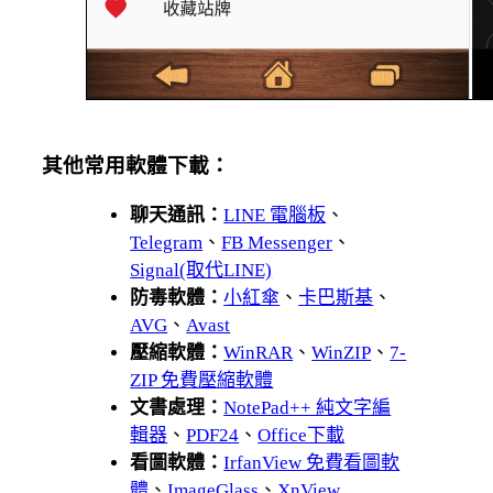
其他常用軟體下載：
聊天通訊：
LINE 電腦板
、
Telegram
、
FB Messenger
、
Signal(取代LINE)
防毒軟體：
小紅傘
、
卡巴斯基
、
AVG
、
Avast
壓縮軟體：
WinRAR
、
WinZIP
、
7-
ZIP 免費壓縮軟體
文書處理：
NotePad++ 純文字編
輯器
、
PDF24
、
Office下載
看圖軟體：
IrfanView 免費看圖軟
體
、
ImageGlass
、
XnView