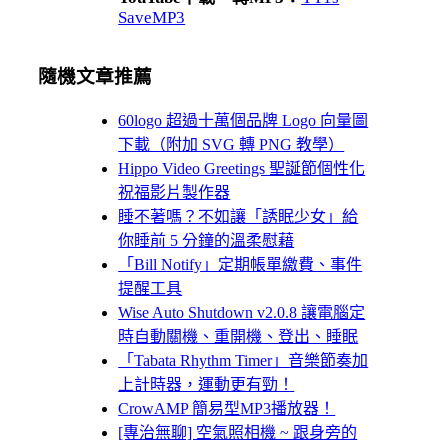
SaveMP3
隨機文章推薦
60logo 超過十萬個品牌 Logo 向量圖
下載（附加 SVG 轉 PNG 教學）
Hippo Video Greetings 聖誕節個性化
祝福影片製作器
睡不著嗎？不如讓「誘眠少女」給
你睡前 5 分鐘的溫柔慰藉
「Bill Notify」定期帳單繳費、事件
提醒工具
Wise Auto Shutdown v2.0.8 讓電腦定
時自動關機、重開機、登出、睡眠
「Tabata Rhythm Timer」音樂節奏加
上計時器，運動更有勁！
CrowAMP 簡易型MP3播放器！
[專治無聊] 空氣照相機 ~ 跟身旁的