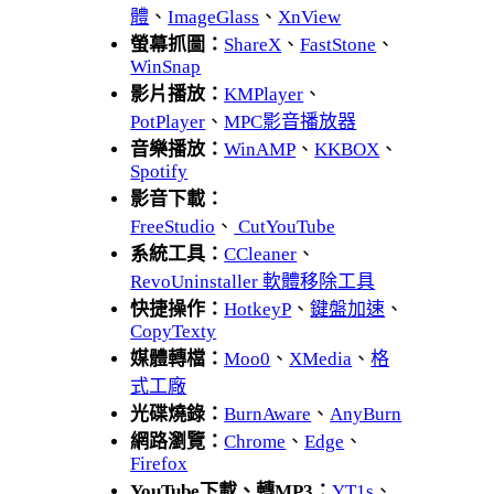
體
、
ImageGlass
、
XnView
螢幕抓圖：
ShareX
、
FastStone
、
WinSnap
影片播放：
KMPlayer
、
PotPlayer
、
MPC影音播放器
音樂播放：
WinAMP
、
KKBOX
、
Spotify
影音下載：
FreeStudio
、
CutYouTube
系統工具：
CCleaner
、
RevoUninstaller 軟體移除工具
快捷操作：
HotkeyP
、
鍵盤加速
、
CopyTexty
媒體轉檔：
Moo0
、
XMedia
、
格
式工廠
光碟燒錄：
BurnAware
、
AnyBurn
網路瀏覽：
Chrome
、
Edge
、
Firefox
YouTube下載、轉MP3：
YT1s
、