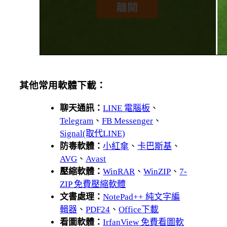
其他常用軟體下載：
聊天通訊：
LINE 電腦板
、
Telegram
、
FB Messenger
、
Signal(取代LINE)
防毒軟體：
小紅傘
、
卡巴斯基
、
AVG
、
Avast
壓縮軟體：
WinRAR
、
WinZIP
、
7-
ZIP 免費壓縮軟體
文書處理：
NotePad++ 純文字編
輯器
、
PDF24
、
Office下載
看圖軟體：
IrfanView 免費看圖軟