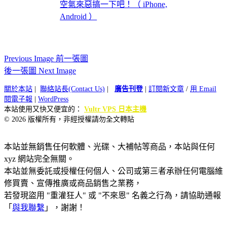
空氣來惡搞一下吧！（ iPhone,
Android ）
Previous Image 前一張圖
後一張圖 Next Image
關於本站
|
聯絡站長(Contact Us)
|
廣告刊登
|
訂閱新文章
/
用 Email
閱電子報
|
WordPress
本站使用又快又便宜的：
Vultr VPS 日本主機
© 2026 版權所有，非經授權請勿全文轉貼
本站並無銷售任何軟體、光碟、大補帖等商品，本站與任何
xyz 網站完全無關。
本站並無委託或授權任何個人、公司或第三者承辦任何電腦維
修買賣、宣傳推廣或商品銷售之業務，
若發現盜用 "重灌狂人" 或 "不來恩" 名義之行為，請協助通報
「
與我聯繫
」，謝謝！