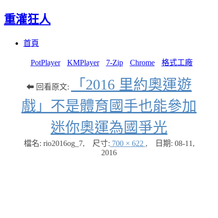
重灌狂人
Menu
Skip
首頁
to
content
PotPlayer
KMPlayer
7-Zip
Chrome
格式工廠
「2016 里約奧運遊
⬅ 回看原文:
戲」不是體育國手也能參加
迷你奧運為國爭光
檔名: rio2016og_7
,
尺寸:
700 × 622
,
日期:
08-11,
2016