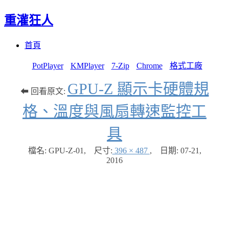
重灌狂人
Menu
Skip
首頁
to
content
PotPlayer
KMPlayer
7-Zip
Chrome
格式工廠
GPU-Z 顯示卡硬體規
⬅ 回看原文:
格、溫度與風扇轉速監控工
具
檔名: GPU-Z-01
,
尺寸:
396 × 487
,
日期:
07-21,
2016