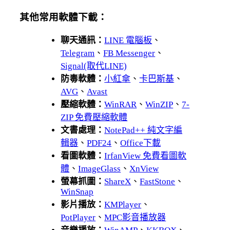
其他常用軟體下載：
聊天通訊：
LINE 電腦板
、
Telegram
、
FB Messenger
、
Signal(取代LINE)
防毒軟體：
小紅傘
、
卡巴斯基
、
AVG
、
Avast
壓縮軟體：
WinRAR
、
WinZIP
、
7-
ZIP 免費壓縮軟體
文書處理：
NotePad++ 純文字編
輯器
、
PDF24
、
Office下載
看圖軟體：
IrfanView 免費看圖軟
體
、
ImageGlass
、
XnView
螢幕抓圖：
ShareX
、
FastStone
、
WinSnap
影片播放：
KMPlayer
、
PotPlayer
、
MPC影音播放器