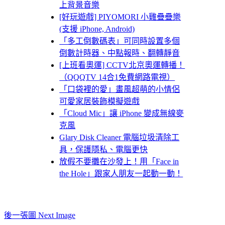
上背景音樂
[好玩遊戲] PIYOMORI 小雞疊疊樂
(支援 iPhone, Android)
「多工倒數碼表」可同時設置多個
倒數計時器、中點報時、翻轉靜音
[上班看奧運] CCTV北京奧運轉播！
（QQQTV 14合1免費網路電視）
「口袋裡的愛」畫風超萌的小情侶
可愛家居裝飾模擬遊戲
「Cloud Mic」讓 iPhone 變成無線麥
克風
Glary Disk Cleaner 電腦垃圾清除工
具，保護隱私、電腦更快
放假不要攤在沙發上！用「Face in
the Hole」跟家人朋友一起動一動！
後一張圖 Next Image