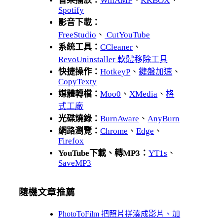
音樂播放：
WinAMP
、
KKBOX
、
Spotify
影音下載：
FreeStudio
、
CutYouTube
系統工具：
CCleaner
、
RevoUninstaller 軟體移除工具
快捷操作：
HotkeyP
、
鍵盤加速
、
CopyTexty
媒體轉檔：
Moo0
、
XMedia
、
格
式工廠
光碟燒錄：
BurnAware
、
AnyBurn
網路瀏覽：
Chrome
、
Edge
、
Firefox
YouTube下載、轉MP3：
YT1s
、
SaveMP3
隨機文章推薦
PhotoToFilm 把照片拼湊成影片、加