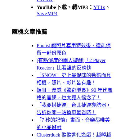
YouTube下載、轉MP3：
YT1s
、
SaveMP3
隨機文章推薦
Photist 讓照片套用特效後，還能保
留一部份原色
[有點深度的兩人遊戲]「2 Player
Reactor」比看誰的反應快
「SNOW」史上最促咪的動態面具
相機，照片、影片皆有趣！
媽呀！漫威《驚奇隊長》90 年代風
格的官網，也太讓人懷念了！
「我要搭捷運」台北捷運導航器，
告訴你哪一站換車最省時！
「7 秒的記憶」畫面、音樂都唯美
的小品遊戲
Clusterduck 鴨鴨進化遊戲！越孵越