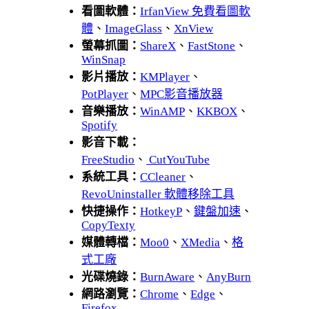
看圖軟體：
IrfanView 免費看圖軟
體
、
ImageGlass
、
XnView
螢幕抓圖：
ShareX
、
FastStone
、
WinSnap
影片播放：
KMPlayer
、
PotPlayer
、
MPC影音播放器
音樂播放：
WinAMP
、
KKBOX
、
Spotify
影音下載：
FreeStudio
、
CutYouTube
系統工具：
CCleaner
、
RevoUninstaller 軟體移除工具
快捷操作：
HotkeyP
、
鍵盤加速
、
CopyTexty
媒體轉檔：
Moo0
、
XMedia
、
格
式工廠
光碟燒錄：
BurnAware
、
AnyBurn
網路瀏覽：
Chrome
、
Edge
、
Firefox