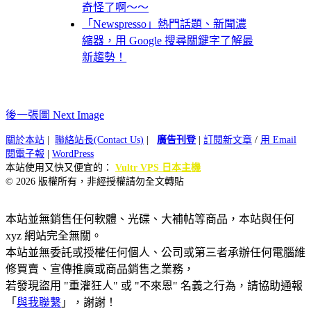
奇怪了啊～～
「Newspresso」熱門話題、新聞濃
縮器，用 Google 搜尋關鍵字了解最
新趨勢！
後一張圖 Next Image
關於本站
|
聯絡站長(Contact Us)
|
廣告刊登
|
訂閱新文章
/
用 Email
閱電子報
|
WordPress
本站使用又快又便宜的：
Vultr VPS 日本主機
© 2026 版權所有，非經授權請勿全文轉貼
本站並無銷售任何軟體、光碟、大補帖等商品，本站與任何
xyz 網站完全無關。
本站並無委託或授權任何個人、公司或第三者承辦任何電腦維
修買賣、宣傳推廣或商品銷售之業務，
若發現盜用 "重灌狂人" 或 "不來恩" 名義之行為，請協助通報
「
與我聯繫
」，謝謝！