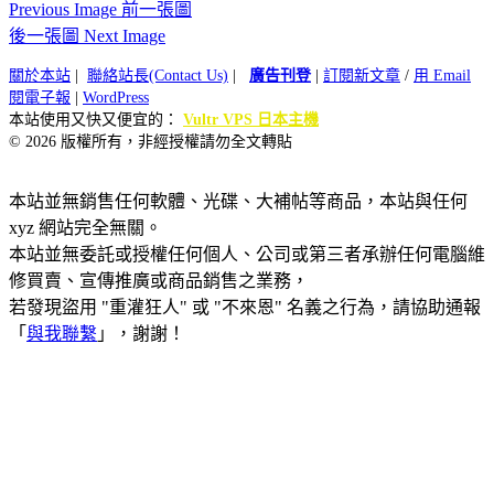
Previous Image 前一張圖
後一張圖 Next Image
關於本站
|
聯絡站長(Contact Us)
|
廣告刊登
|
訂閱新文章
/
用 Email
閱電子報
|
WordPress
本站使用又快又便宜的：
Vultr VPS 日本主機
© 2026 版權所有，非經授權請勿全文轉貼
本站並無銷售任何軟體、光碟、大補帖等商品，本站與任何
xyz 網站完全無關。
本站並無委託或授權任何個人、公司或第三者承辦任何電腦維
修買賣、宣傳推廣或商品銷售之業務，
若發現盜用 "重灌狂人" 或 "不來恩" 名義之行為，請協助通報
「
與我聯繫
」，謝謝！