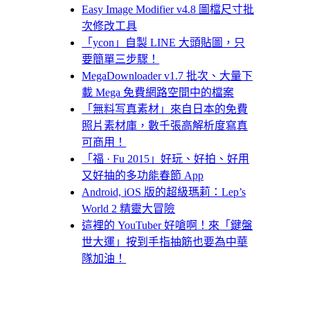
Easy Image Modifier v4.8 圖檔尺寸批
次修改工具
「ycon」自製 LINE 大頭貼圖，只
要簡單三步驟！
MegaDownloader v1.7 批次、大量下
載 Mega 免費網路空間中的檔案
「無料写真素材」來自日本的免費
照片素材庫，數千張高解析度寫真
可商用！
「福 · Fu 2015」好玩、好拍、好用
又好抽的多功能春節 App
Android, iOS 版的超級瑪莉：Lep’s
World 2 精靈大冒險
這裡的 YouTuber 好嗆啊！來「鍵盤
世大運」按到手指抽筋也要為中華
隊加油！