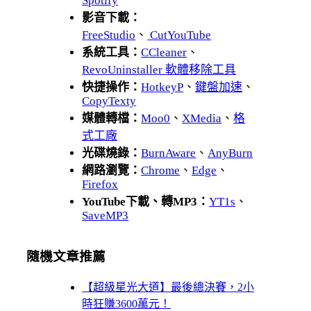
Spotify
影音下載：
FreeStudio
、
CutYouTube
系統工具：
CCleaner
、
RevoUninstaller 軟體移除工具
快捷操作：
HotkeyP
、
鍵盤加速
、
CopyTexty
媒體轉檔：
Moo0
、
XMedia
、
格
式工廠
光碟燒錄：
BurnAware
、
AnyBurn
網路瀏覽：
Chrome
、
Edge
、
Firefox
YouTube下載、轉MP3：
YT1s
、
SaveMP3
隨機文章推薦
【超級星光大道】最後總決賽，2小
時狂賺3600萬元！