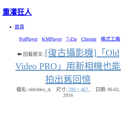
重灌狂人
Menu
Skip
首頁
to
content
PotPlayer
KMPlayer
7-Zip
Chrome
格式工廠
[復古攝影機]「Old
⬅ 回看原文:
Video PRO」用新相機也能
拍出舊回憶
檔名: oldvideo_4
,
尺寸:
700 × 467
,
日期:
06-02,
2016