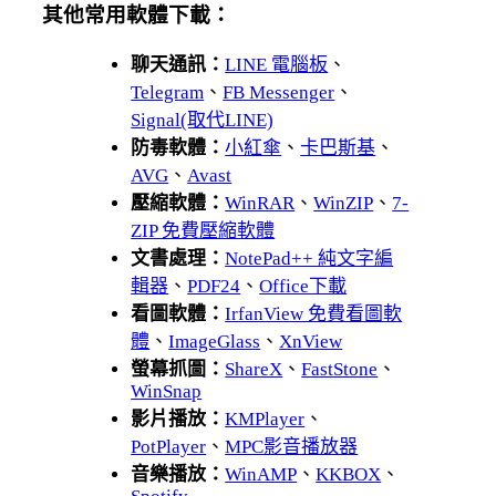
其他常用軟體下載：
聊天通訊：
LINE 電腦板
、
Telegram
、
FB Messenger
、
Signal(取代LINE)
防毒軟體：
小紅傘
、
卡巴斯基
、
AVG
、
Avast
壓縮軟體：
WinRAR
、
WinZIP
、
7-
ZIP 免費壓縮軟體
文書處理：
NotePad++ 純文字編
輯器
、
PDF24
、
Office下載
看圖軟體：
IrfanView 免費看圖軟
體
、
ImageGlass
、
XnView
螢幕抓圖：
ShareX
、
FastStone
、
WinSnap
影片播放：
KMPlayer
、
PotPlayer
、
MPC影音播放器
音樂播放：
WinAMP
、
KKBOX
、