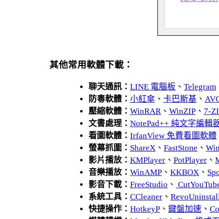
其他常用軟體下載：
聊天通訊：
LINE 電腦板
、
Telegram
防毒軟體：
小紅傘
、
卡巴斯基
、
AV
壓縮軟體：
WinRAR
、
WinZIP
、
7-
文書處理：
NotePad++ 純文字編輯
看圖軟體：
IrfanView 免費看圖軟體
螢幕抓圖：
ShareX
、
FastStone
、
Wi
影片播放：
KMPlayer
、
PotPlayer
、
音樂播放：
WinAMP
、
KKBOX
、
Spo
影音下載：
FreeStudio
、
CutYouTub
系統工具：
CCleaner
、
RevoUnins
快捷操作：
HotkeyP
、
鍵盤加速
、
Co