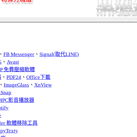
、
FB Messenger
、
Signal(取代LINE)
G
、
Avast
ZIP 免費壓縮軟體
器
、
PDF24
、
Office下載
、
ImageGlass
、
XnView
nSnap
MPC影音播放器
tify
e
taller 軟體移除工具
pyTexty