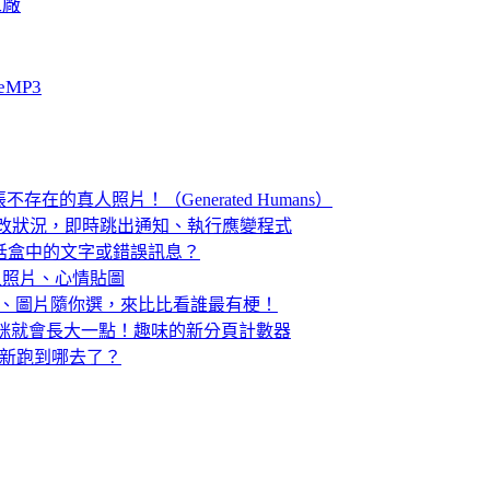
工廠
eMP3
張不存在的真人照片！（Generated Humans）
「登錄檔」修改狀況，即時跳出通知、執行應變程式
s 對話盒中的文字或錯誤訊息？
加入照片、心情貼圖
你填、圖片隨你選，來比比看誰最有梗！
頁，貓咪就會長大一點！趣味的新分頁計數器
e 系統更新跑到哪去了？