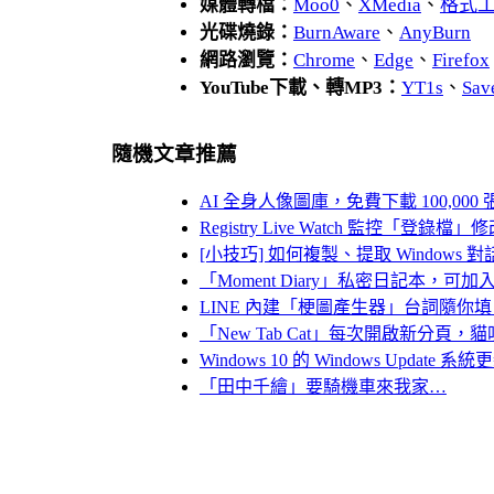
媒體轉檔：
Moo0
、
XMedia
、
格式
光碟燒錄：
BurnAware
、
AnyBurn
網路瀏覽：
Chrome
、
Edge
、
Firefox
YouTube下載、轉MP3：
YT1s
、
Sav
隨機文章推薦
AI 全身人像圖庫，免費下載 100,000 
Registry Live Watch 監控
[小技巧] 如何複製、提取 Window
「Moment Diary」私密日記本，可
LINE 內建「梗圖產生器」台詞隨
「New Tab Cat」每次開啟新分
Windows 10 的 Windows Updat
「田中千繪」要騎機車來我家…