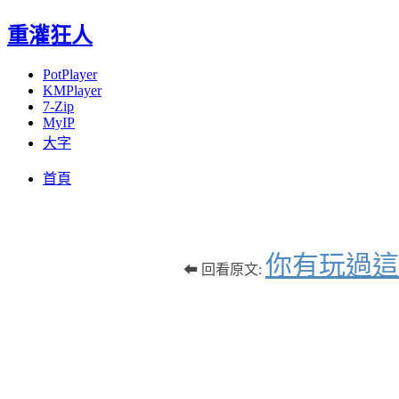
重灌狂人
PotPlayer
KMPlayer
7-Zip
MyIP
大字
Menu
Skip
首頁
to
content
你有玩過這
⬅ 回看原文: