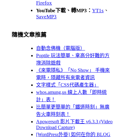
Firefox
YouTube下載、轉MP3：
YT1s
、
SaveMP3
隨機文章推薦
自動念佛機（電腦版）
Poptile 玩法簡單、拿高分好難的方
塊消除遊戲
《來電隱私》「No Show」 手機來
電時，隱藏所有來電者資訊
文字樣式「CSS代碼產生器」
whos.amung.us 線上人數「即時統
計」表！
比簡單更簡單的「鐵道時刻」無廣
告火車時刻表！
Apowersoft 影片下載王 v6.3.3 (Video
Download Capture)
[WordPress外掛] 如何在你的 BLOG