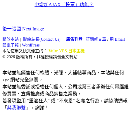
中增加AJAX「投票」功能？
後一張圖 Next Image
關於本站
|
聯絡站長(Contact Us)
|
廣告刊登
|
訂閱新文章
/
用 Email
閱電子報
|
WordPress
本站使用又快又便宜的：
Vultr VPS 日本主機
© 2026 版權所有，非經授權請勿全文轉貼
本站並無銷售任何軟體、光碟、大補帖等商品，本站與任何
xyz 網站完全無關。
本站並無委託或授權任何個人、公司或第三者承辦任何電腦維
修買賣、宣傳推廣或商品銷售之業務，
若發現盜用 "重灌狂人" 或 "不來恩" 名義之行為，請協助通報
「
與我聯繫
」，謝謝！