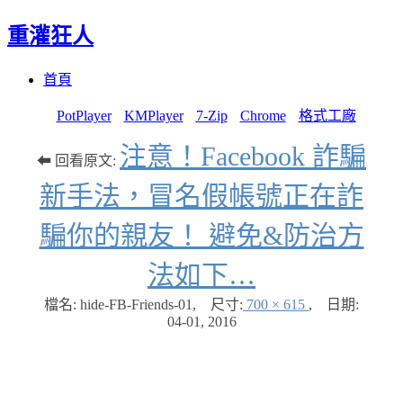
重灌狂人
Menu
Skip
首頁
to
content
PotPlayer
KMPlayer
7-Zip
Chrome
格式工廠
注意！Facebook 詐騙
⬅ 回看原文:
新手法，冒名假帳號正在詐
騙你的親友！ 避免&防治方
法如下…
檔名: hide-FB-Friends-01
,
尺寸:
700 × 615
,
日期:
04-01, 2016