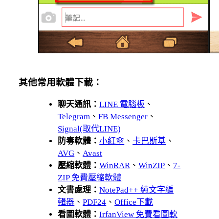
其他常用軟體下載：
聊天通訊：
LINE 電腦板
、
Telegram
、
FB Messenger
、
Signal(取代LINE)
防毒軟體：
小紅傘
、
卡巴斯基
、
AVG
、
Avast
壓縮軟體：
WinRAR
、
WinZIP
、
7-
ZIP 免費壓縮軟體
文書處理：
NotePad++ 純文字編
輯器
、
PDF24
、
Office下載
看圖軟體：
IrfanView 免費看圖軟