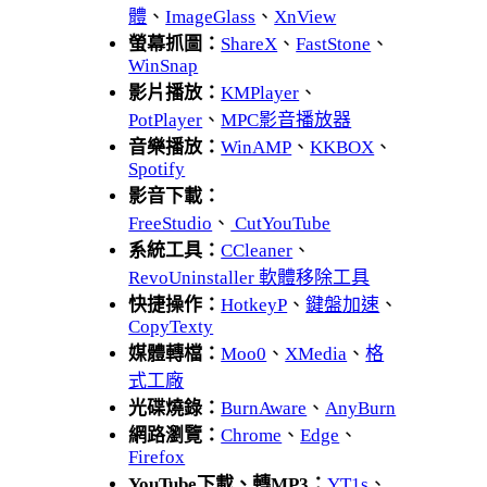
體
、
ImageGlass
、
XnView
螢幕抓圖：
ShareX
、
FastStone
、
WinSnap
影片播放：
KMPlayer
、
PotPlayer
、
MPC影音播放器
音樂播放：
WinAMP
、
KKBOX
、
Spotify
影音下載：
FreeStudio
、
CutYouTube
系統工具：
CCleaner
、
RevoUninstaller 軟體移除工具
快捷操作：
HotkeyP
、
鍵盤加速
、
CopyTexty
媒體轉檔：
Moo0
、
XMedia
、
格
式工廠
光碟燒錄：
BurnAware
、
AnyBurn
網路瀏覽：
Chrome
、
Edge
、
Firefox
YouTube下載、轉MP3：
YT1s
、