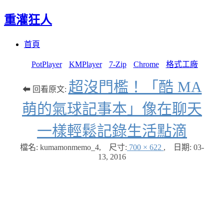
重灌狂人
Menu
Skip
首頁
to
content
PotPlayer
KMPlayer
7-Zip
Chrome
格式工廠
超沒門檻！「酷 MA
⬅ 回看原文:
萌的氣球記事本」像在聊天
一樣輕鬆記錄生活點滴
檔名: kumamonmemo_4
,
尺寸:
700 × 622
,
日期:
03-
13, 2016