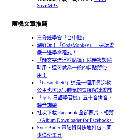
SaveMP3
隨機文章推薦
三分鐘學會「台中腔」
潮好玩！「CodeMonkey」一邊玩遊
戲一邊學寫程式！
「顏文字漂浮剪貼簿」隨時複製隨
時用，還可做為一般的剪貼簿使
用！
「Gesundheit!」這是一個用鼻涕救
公主也可以很帥氣的冒險解謎遊戲
「Jpify 日語學習機」五十音拼音、
聽音訓練
批次下載 Facebook 全部照片、相簿
（Album Downloader for Facebook）
Sync Butler 電腦資料快速打包、同
步備份工具