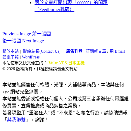
關於文章訂閱出現「??????」的問題
（Feedburner亂碼）
Previous Image 前一張圖
後一張圖 Next Image
關於本站
|
聯絡站長(Contact Us)
|
廣告刊登
|
訂閱新文章
/
用 Email
閱電子報
|
WordPress
本站使用又快又便宜的：
Vultr VPS 日本主機
© 2026 版權所有，非經授權請勿全文轉貼
本站並無銷售任何軟體、光碟、大補帖等商品，本站與任何
xyz 網站完全無關。
本站並無委託或授權任何個人、公司或第三者承辦任何電腦維
修買賣、宣傳推廣或商品銷售之業務，
若發現盜用 "重灌狂人" 或 "不來恩" 名義之行為，請協助通報
「
與我聯繫
」，謝謝！