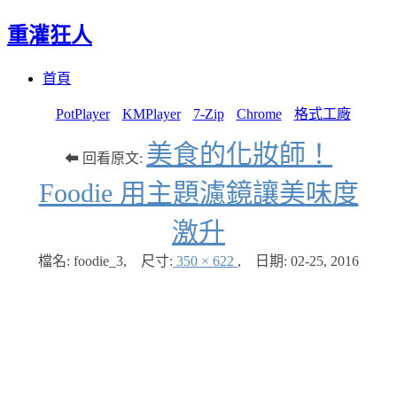
重灌狂人
Menu
Skip
首頁
to
content
PotPlayer
KMPlayer
7-Zip
Chrome
格式工廠
美食的化妝師！
⬅ 回看原文:
Foodie 用主題濾鏡讓美味度
激升
檔名: foodie_3
,
尺寸:
350 × 622
,
日期:
02-25, 2016