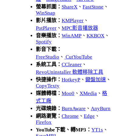
螢幕抓圖：
ShareX
、
FastStone
、
WinSnap
影片播放：
KMPlayer
、
PotPlayer
、
MPC影音播放器
音樂播放：
WinAMP
、
KKBOX
、
Spotify
影音下載：
FreeStudio
、
CutYouTube
系統工具：
CCleaner
、
RevoUninstaller 軟體移除工具
快捷操作：
HotkeyP
、
鍵盤加速
、
CopyTexty
媒體轉檔：
Moo0
、
XMedia
、
格
式工廠
光碟燒錄：
BurnAware
、
AnyBurn
網路瀏覽：
Chrome
、
Edge
、
Firefox
YouTube下載、轉MP3：
YT1s
、
SaveMP3