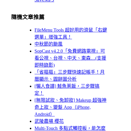
隨機文章推薦
FileMenu Tools 超好用的滑鼠「右鍵
選單」增強工具！
中秋節的颱風
SopCast v4.2.0「免費網路電視」可
看公視、台視、中天、東森…(支援
即時錄影)
「省摳摳」三步驟快速記帳手！月
曆顯示、圓餅圖分析
[懶人食譜] 鮭魚蔥飯，三步驟搞
定！
[無限試妝、免卸妝] Makeup 超強神
奇上妝、變髮 App（iPhone,
Android）
武陵農場 櫻花
Multi-Touch 多點式觸控板，能怎麼