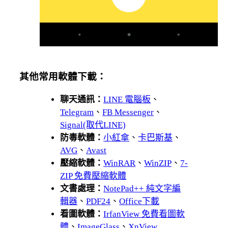
其他常用軟體下載：
聊天通訊：
LINE 電腦板
、
Telegram
、
FB Messenger
、
Signal(取代LINE)
防毒軟體：
小紅傘
、
卡巴斯基
、
AVG
、
Avast
壓縮軟體：
WinRAR
、
WinZIP
、
7-
ZIP 免費壓縮軟體
文書處理：
NotePad++ 純文字編
輯器
、
PDF24
、
Office下載
看圖軟體：
IrfanView 免費看圖軟
體
、
ImageGlass
、
XnView