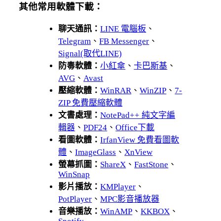
其他常用軟體下載：
聊天通訊：
LINE 電腦板
、
Telegram
、
FB Messenger
、
Signal(取代LINE)
防毒軟體：
小紅傘
、
卡巴斯基
、
AVG
、
Avast
壓縮軟體：
WinRAR
、
WinZIP
、
7-
ZIP 免費壓縮軟體
文書處理：
NotePad++ 純文字編
輯器
、
PDF24
、
Office下載
看圖軟體：
IrfanView 免費看圖軟
體
、
ImageGlass
、
XnView
螢幕抓圖：
ShareX
、
FastStone
、
WinSnap
影片播放：
KMPlayer
、
PotPlayer
、
MPC影音播放器
音樂播放：
WinAMP
、
KKBOX
、