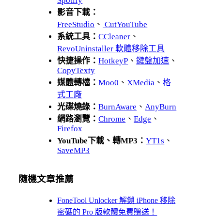
Spotify
影音下載：
FreeStudio
、
CutYouTube
系統工具：
CCleaner
、
RevoUninstaller 軟體移除工具
快捷操作：
HotkeyP
、
鍵盤加速
、
CopyTexty
媒體轉檔：
Moo0
、
XMedia
、
格
式工廠
光碟燒錄：
BurnAware
、
AnyBurn
網路瀏覽：
Chrome
、
Edge
、
Firefox
YouTube下載、轉MP3：
YT1s
、
SaveMP3
隨機文章推薦
FoneTool Unlocker 解鎖 iPhone 移除
密碼的 Pro 版軟體免費贈送！