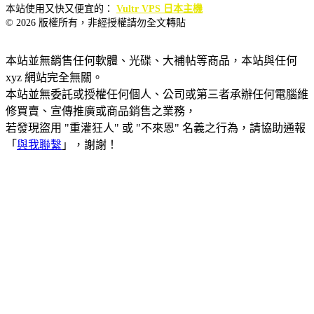
本站使用又快又便宜的：
Vultr VPS 日本主機
© 2026 版權所有，非經授權請勿全文轉貼
本站並無銷售任何軟體、光碟、大補帖等商品，本站與任何
xyz 網站完全無關。
本站並無委託或授權任何個人、公司或第三者承辦任何電腦維
修買賣、宣傳推廣或商品銷售之業務，
若發現盜用 "重灌狂人" 或 "不來恩" 名義之行為，請協助通報
「
與我聯繫
」，謝謝！