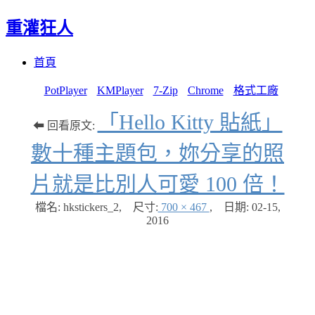
重灌狂人
Menu
Skip
首頁
to
content
PotPlayer
KMPlayer
7-Zip
Chrome
格式工廠
「Hello Kitty 貼紙」
⬅ 回看原文:
數十種主題包，妳分享的照
片就是比別人可愛 100 倍！
檔名: hkstickers_2
,
尺寸:
700 × 467
,
日期:
02-15,
2016