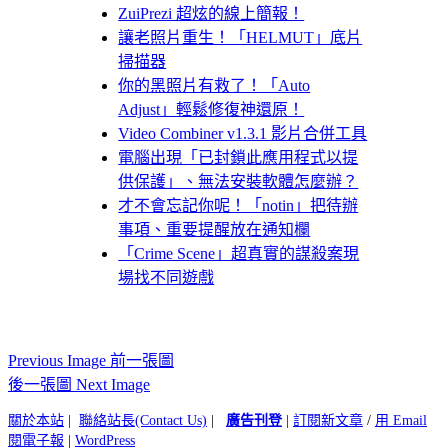
ZuiPrezi 超炫的線上簡報！
讓老照片重生！「HELMUT」底片
掃描器
你的黑照片有救了！「Auto
Adjust」輕鬆修復神還原！
Video Combiner v1.3.1 影片合併工具
電腦出現「已封鎖此應用程式以提
供保護」、無法安裝軟體怎麼辦？
才不會忘記你呢！「notin」把待辦
事項、重要提醒放在通知欄
「Crime Scene」超真實的謀殺案現
場找不同遊戲
Previous Image 前一張圖
後一張圖 Next Image
關於本站
|
聯絡站長(Contact Us)
|
廣告刊登
|
訂閱新文章
/
用 Email
閱電子報
|
WordPress