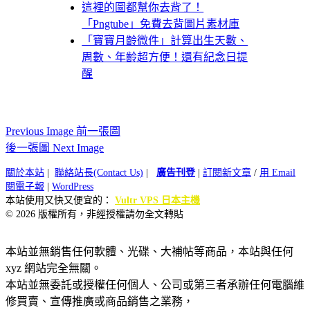
這裡的圖都幫你去背了！
「Pngtube」免費去背圖片素材庫
「寶寶月齡微件」計算出生天數、
周數、年齡超方便！還有紀念日提
醒
Previous Image 前一張圖
後一張圖 Next Image
關於本站
|
聯絡站長(Contact Us)
|
廣告刊登
|
訂閱新文章
/
用 Email
閱電子報
|
WordPress
本站使用又快又便宜的：
Vultr VPS 日本主機
© 2026 版權所有，非經授權請勿全文轉貼
本站並無銷售任何軟體、光碟、大補帖等商品，本站與任何
xyz 網站完全無關。
本站並無委託或授權任何個人、公司或第三者承辦任何電腦維
修買賣、宣傳推廣或商品銷售之業務，