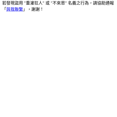
若發現盜用 "重灌狂人" 或 "不來恩" 名義之行為，請協助通報
「
與我聯繫
」，謝謝！