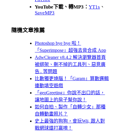
YouTube下載、轉MP3：
YT1s
、
SaveMP3
隨機文章推薦
Photoshop bye bye 啦！
「Superimpose」超強去背合成 App
AdwCleaner v8.4.2 解決瀏覽器首頁
被綁架、刪不掉的工具列、惡意廣
告.. 等問題
比數獨更燒腦！「Garam」算數邏輯
連動填空遊戲
「geoGreeting」你說不出口的話，
讓地圖上的房子幫你說！
如何自拍、製作「自轉少女」那種
自轉動畫照片？
史上最強的狗狗，會玩Wii, 跟人對
戰網球還打贏唷！