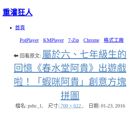
重灌狂人
Menu
Skip
首頁
to
content
PotPlayer
KMPlayer
7-Zip
Chrome
格式工廠
屬於六、七年級生的
⬅ 回看原文:
回憶《春水堂阿貴》出遊戲
啦！「蝦咪阿貴」創意方塊
拼圖
檔名: pshc_1
,
尺寸:
700 × 622
,
日期:
01-23, 2016