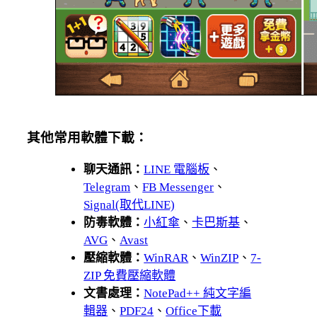
其他常用軟體下載：
聊天通訊：
LINE 電腦板
、
Telegram
、
FB Messenger
、
Signal(取代LINE)
防毒軟體：
小紅傘
、
卡巴斯基
、
AVG
、
Avast
壓縮軟體：
WinRAR
、
WinZIP
、
7-
ZIP 免費壓縮軟體
文書處理：
NotePad++ 純文字編
輯器
、
PDF24
、
Office下載