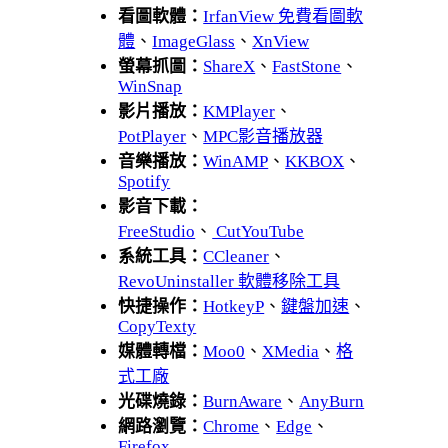
看圖軟體：
IrfanView 免費看圖軟
體
、
ImageGlass
、
XnView
螢幕抓圖：
ShareX
、
FastStone
、
WinSnap
影片播放：
KMPlayer
、
PotPlayer
、
MPC影音播放器
音樂播放：
WinAMP
、
KKBOX
、
Spotify
影音下載：
FreeStudio
、
CutYouTube
系統工具：
CCleaner
、
RevoUninstaller 軟體移除工具
快捷操作：
HotkeyP
、
鍵盤加速
、
CopyTexty
媒體轉檔：
Moo0
、
XMedia
、
格
式工廠
光碟燒錄：
BurnAware
、
AnyBurn
網路瀏覽：
Chrome
、
Edge
、
Firefox