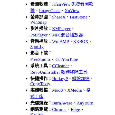
看圖軟體：
IrfanView 免費看圖軟
體
、
ImageGlass
、
XnView
螢幕抓圖：
ShareX
、
FastStone
、
WinSnap
影片播放：
KMPlayer
、
PotPlayer
、
MPC影音播放器
音樂播放：
WinAMP
、
KKBOX
、
Spotify
影音下載：
FreeStudio
、
CutYouTube
系統工具：
CCleaner
、
RevoUninstaller 軟體移除工具
快捷操作：
HotkeyP
、
鍵盤加速
、
CopyTexty
媒體轉檔：
Moo0
、
XMedia
、
格
式工廠
光碟燒錄：
BurnAware
、
AnyBurn
網路瀏覽：
Chrome
、
Edge
、
Firefox