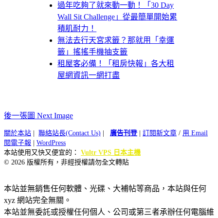
過年吃夠了就來動一動！「30 Day
Wall Sit Challenge」從最簡單開始累
積肌耐力！
無法去行天宮求籤？那就用「幸運
籤」搖搖手機抽支籤
租屋客必備！「租房快報」各大租
屋網資訊一網打盡
後一張圖 Next Image
關於本站
|
聯絡站長(Contact Us)
|
廣告刊登
|
訂閱新文章
/
用 Email
閱電子報
|
WordPress
本站使用又快又便宜的：
Vultr VPS 日本主機
© 2026 版權所有，非經授權請勿全文轉貼
本站並無銷售任何軟體、光碟、大補帖等商品，本站與任何
xyz 網站完全無關。
本站並無委託或授權任何個人、公司或第三者承辦任何電腦維