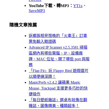
YouTube下載、轉MP3：
YT1s
、
SaveMP3
隨機文章推薦
返鄉族相見恨晚的「火車王」訂車
票免輸入驗證碼
Advanced IP Scanner v2.5.3581 掃描
區網內有哪些電腦、IP、設備廠
牌、MAC 位址、開了哪些 port 與服
務
「Flap Fit」玩 Flappy Bird 遊戲還可
以順便練深蹲！
MagicPrefs v2.4.2 讓蘋果 Magic
Mouse, Trackpad 支援更多巧妙的快
捷操作
「每日壁紙雜誌」選桌布就像在翻
雜誌，圖像精美、種類超多！