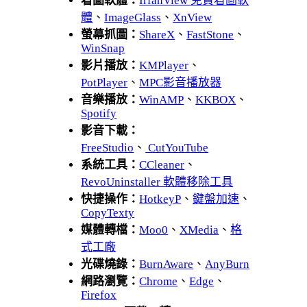
看圖軟體：
IrfanView 免費看圖軟
體
、
ImageGlass
、
XnView
螢幕抓圖：
ShareX
、
FastStone
、
WinSnap
影片播放：
KMPlayer
、
PotPlayer
、
MPC影音播放器
音樂播放：
WinAMP
、
KKBOX
、
Spotify
影音下載：
FreeStudio
、
CutYouTube
系統工具：
CCleaner
、
RevoUninstaller 軟體移除工具
快捷操作：
HotkeyP
、
鍵盤加速
、
CopyTexty
媒體轉檔：
Moo0
、
XMedia
、
格
式工廠
光碟燒錄：
BurnAware
、
AnyBurn
網路瀏覽：
Chrome
、
Edge
、
Firefox