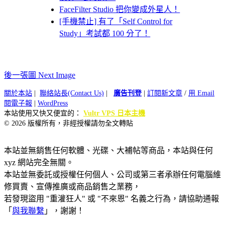
FaceFilter Studio 把你變成外星人！
[手機禁止] 有了「Self Control for
Study」考試都 100 分了！
後一張圖 Next Image
關於本站
|
聯絡站長(Contact Us)
|
廣告刊登
|
訂閱新文章
/
用 Email
閱電子報
|
WordPress
本站使用又快又便宜的：
Vultr VPS 日本主機
© 2026 版權所有，非經授權請勿全文轉貼
本站並無銷售任何軟體、光碟、大補帖等商品，本站與任何
xyz 網站完全無關。
本站並無委託或授權任何個人、公司或第三者承辦任何電腦維
修買賣、宣傳推廣或商品銷售之業務，
若發現盜用 "重灌狂人" 或 "不來恩" 名義之行為，請協助通報
「
與我聯繫
」，謝謝！