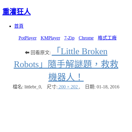
重灌狂人
Menu
Skip
首頁
to
content
PotPlayer
KMPlayer
7-Zip
Chrome
格式工廠
「Little Broken
⬅ 回看原文:
Robots」隨手解謎題，救救
機器人！
檔名: littlebr_0
,
尺寸:
200 × 202
,
日期:
01-18, 2016