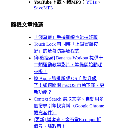
YouTube下載、轉MP3：
YT1s
、
SaveMP3
隨機文章推薦
「淺草籤」手機離線也能抽好籤
Touch Lock 可同時「上鎖實體按
鍵」的螢幕防誤觸程式
[年後瘦身] Bananas Workout 提供十
二類運動教學影片，準備開始動起
來啦！
換 Apple 強推新版 OS 自動升級
了！如何關閉 macOS 自動下載、更
新功能？
Context Search 選取文字、自動用多
個搜尋引擎找資料（Google Chrome
擴充套件）
[更新] 博客來、金石堂E-coupon折
價券，請取用！