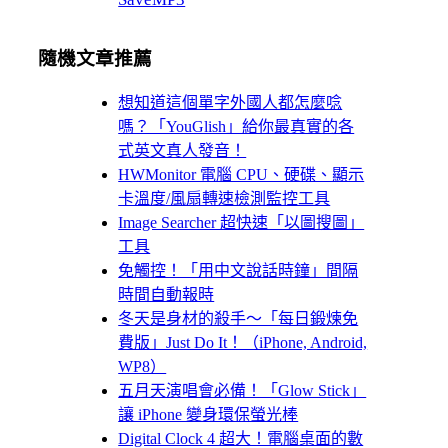
隨機文章推薦
想知道這個單字外國人都怎麼唸
嗎？「YouGlish」給你最真實的各
式英文真人發音！
HWMonitor 電腦 CPU、硬碟、顯示
卡溫度/風扇轉速檢測監控工具
Image Searcher 超快速「以圖搜圖」
工具
免觸控！「用中文說話時鐘」間隔
時間自動報時
冬天是身材的殺手～「每日鍛煉免
費版」Just Do It！（iPhone, Android,
WP8）
五月天演唱會必備！「Glow Stick」
讓 iPhone 變身環保螢光棒
Digital Clock 4 超大！電腦桌面的數