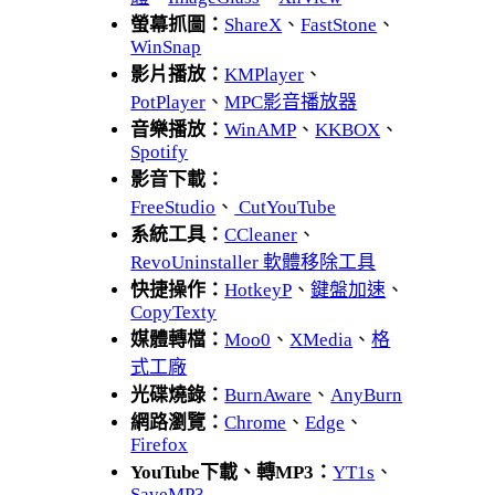
螢幕抓圖：
ShareX
、
FastStone
、
WinSnap
影片播放：
KMPlayer
、
PotPlayer
、
MPC影音播放器
音樂播放：
WinAMP
、
KKBOX
、
Spotify
影音下載：
FreeStudio
、
CutYouTube
系統工具：
CCleaner
、
RevoUninstaller 軟體移除工具
快捷操作：
HotkeyP
、
鍵盤加速
、
CopyTexty
媒體轉檔：
Moo0
、
XMedia
、
格
式工廠
光碟燒錄：
BurnAware
、
AnyBurn
網路瀏覽：
Chrome
、
Edge
、
Firefox
YouTube下載、轉MP3：
YT1s
、
SaveMP3