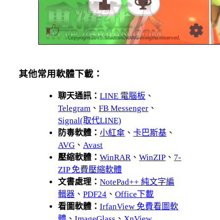
其他常用軟體下載：
聊天通訊：
LINE 電腦板
、
Telegram
、
FB Messenger
、
Signal(取代LINE)
防毒軟體：
小紅傘
、
卡巴斯基
、
AVG
、
Avast
壓縮軟體：
WinRAR
、
WinZIP
、
7-
ZIP 免費壓縮軟體
文書處理：
NotePad++ 純文字編
輯器
、
PDF24
、
Office下載
看圖軟體：
IrfanView 免費看圖軟
體
、
ImageGlass
、
XnView