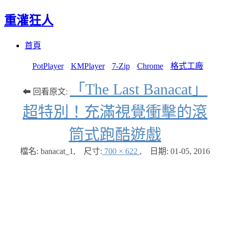
重灌狂人
Menu
Skip
首頁
to
content
PotPlayer
KMPlayer
7-Zip
Chrome
格式工廠
「The Last Banacat」
⬅ 回看原文:
超特別！充滿視覺衝擊的滾
筒式跑酷遊戲
檔名: banacat_1
,
尺寸:
700 × 622
,
日期:
01-05, 2016