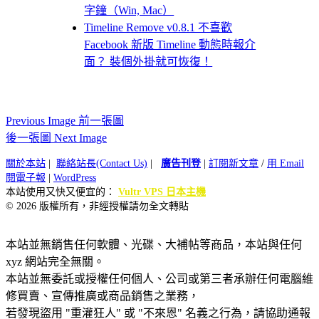
字鐘（Win, Mac）
Timeline Remove v0.8.1 不喜歡
Facebook 新版 Timeline 動態時報介
面？ 裝個外掛就可恢復！
Previous Image 前一張圖
後一張圖 Next Image
關於本站
|
聯絡站長(Contact Us)
|
廣告刊登
|
訂閱新文章
/
用 Email
閱電子報
|
WordPress
本站使用又快又便宜的：
Vultr VPS 日本主機
© 2026 版權所有，非經授權請勿全文轉貼
本站並無銷售任何軟體、光碟、大補帖等商品，本站與任何
xyz 網站完全無關。
本站並無委託或授權任何個人、公司或第三者承辦任何電腦維
修買賣、宣傳推廣或商品銷售之業務，
若發現盜用 "重灌狂人" 或 "不來恩" 名義之行為，請協助通報