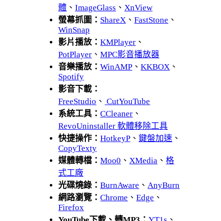
體
、
ImageGlass
、
XnView
螢幕抓圖：
ShareX
、
FastStone
、
WinSnap
影片播放：
KMPlayer
、
PotPlayer
、
MPC影音播放器
音樂播放：
WinAMP
、
KKBOX
、
Spotify
影音下載：
FreeStudio
、
CutYouTube
系統工具：
CCleaner
、
RevoUninstaller 軟體移除工具
快捷操作：
HotkeyP
、
鍵盤加速
、
CopyTexty
媒體轉檔：
Moo0
、
XMedia
、
格
式工廠
光碟燒錄：
BurnAware
、
AnyBurn
網路瀏覽：
Chrome
、
Edge
、
Firefox
YouTube下載、轉MP3：
YT1s
、