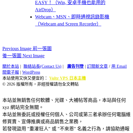
EASY！（Win, 安卓手機也能用的
AirDrop）
Webcam、MSN、即時通視訊錄影機
（Webcam and Screen Recorder）
Previous Image 前一張圖
後一張圖 Next Image
關於本站
|
聯絡站長(Contact Us)
|
廣告刊登
|
訂閱新文章
/
用 Email
閱電子報
|
WordPress
本站使用又快又便宜的：
Vultr VPS 日本主機
© 2026 版權所有，非經授權請勿全文轉貼
本站並無銷售任何軟體、光碟、大補帖等商品，本站與任何
xyz 網站完全無關。
本站並無委託或授權任何個人、公司或第三者承辦任何電腦維
修買賣、宣傳推廣或商品銷售之業務，
若發現盜用 "重灌狂人" 或 "不來恩" 名義之行為，請協助通報