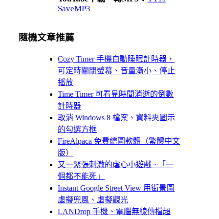
SaveMP3
隨機文章推薦
Cozy Timer 手機自動睡眠計時器，
可定時關閉螢幕、音量漸小、停止
播放
Time Timer 可看見時間消逝的倒數
計時器
取消 Windows 8 檔案、資料夾圖示
的勾選方框
FireAlpaca 免費繪圖軟體（繁體中文
版）
又一緊張刺激的虐心小遊戲 ~「一
個都不能死」
Instant Google Street View 用街景圖
虛擬兜風、虛擬觀光
LANDrop 手機、電腦無線傳檔超