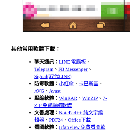
其他常用軟體下載：
聊天通訊：
LINE 電腦板
、
Telegram
、
FB Messenger
、
Signal(取代LINE)
防毒軟體：
小紅傘
、
卡巴斯基
、
AVG
、
Avast
壓縮軟體：
WinRAR
、
WinZIP
、
7-
ZIP 免費壓縮軟體
文書處理：
NotePad++ 純文字編
輯器
、
PDF24
、
Office下載
看圖軟體：
IrfanView 免費看圖軟