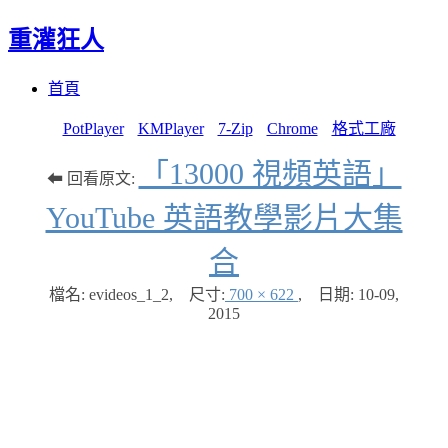
重灌狂人
Menu
Skip
首頁
to
content
PotPlayer
KMPlayer
7-Zip
Chrome
格式工廠
「13000 視頻英語」
⬅ 回看原文:
YouTube 英語教學影片大集
合
檔名: evideos_1_2
,
尺寸:
700 × 622
,
日期:
10-09,
2015