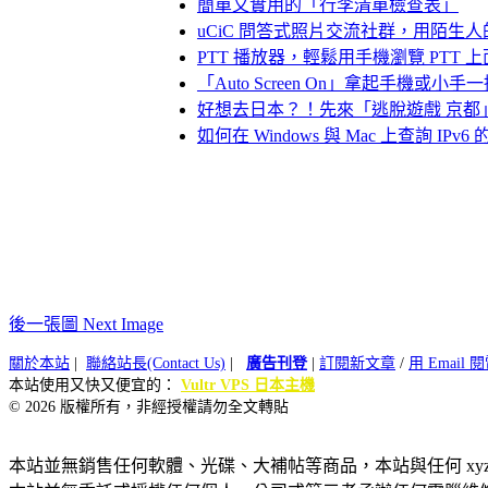
簡單又實用的「行李清單檢查表」
uCiC 問答式照片交流社群，用陌生
PTT 播放器，輕鬆用手機瀏覽 PTT 上面
「Auto Screen On」拿起手機或小
好想去日本？！先來「逃脫遊戲 京都
如何在 Windows 與 Mac 上查詢 IPv6 
後一張圖 Next Image
關於本站
|
聯絡站長(Contact Us)
|
廣告刊登
|
訂閱新文章
/
用 Email
本站使用又快又便宜的：
Vultr VPS 日本主機
© 2026 版權所有，非經授權請勿全文轉貼
本站並無銷售任何軟體、光碟、大補帖等商品，本站與任何 xy