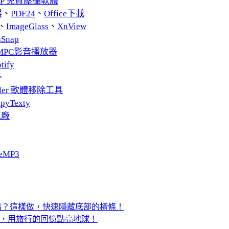
ZIP 免費壓縮軟體
器
、
PDF24
、
Office下載
、
ImageGlass
、
XnView
nSnap
MPC影音播放器
tify
e
taller 軟體移除工具
pyTexty
工廠
eMP3
手殘退出？這樣做，快速隱藏底部的橫條！
錄器，用旅行的回憶點亮地球！