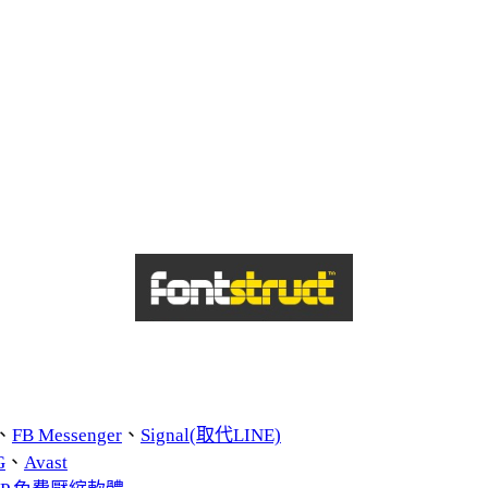
、
FB Messenger
、
Signal(取代LINE)
G
、
Avast