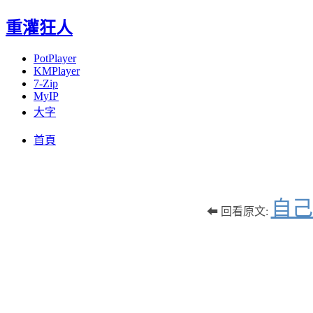
重灌狂人
PotPlayer
KMPlayer
7-Zip
MyIP
大字
Menu
Skip
首頁
to
content
自己
⬅ 回看原文: