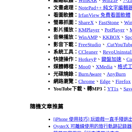
壓縮軟體：
WinRAR
、
WinZIP
、
7-
文書處理：
NotePad++ 純文字編輯
看圖軟體：
IrfanView 免費看圖軟體
螢幕抓圖：
ShareX
、
FastStone
、
Wi
影片播放：
KMPlayer
、
PotPlayer
、
音樂播放：
WinAMP
、
KKBOX
、
Spo
影音下載：
FreeStudio
、
CutYouTub
系統工具：
CCleaner
、
RevoUnins
快捷操作：
HotkeyP
、
鍵盤加速
、
Co
媒體轉檔：
Moo0
、
XMedia
、
格式
光碟燒錄：
BurnAware
、
AnyBurn
網路瀏覽：
Chrome
、
Edge
、
Firefox
YouTube下載、轉MP3：
YT1s
、
Sav
隨機文章推薦
[iPhone 使用技巧] 玩遊戲一直
OysterX 可離線使用的旅行軌跡記