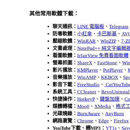
其他常用軟體下載：
聊天通訊：
LINE 電腦板
、
Telegram
防毒軟體：
小紅傘
、
卡巴斯基
、
AV
壓縮軟體：
WinRAR
、
WinZIP
、
7-
文書處理：
NotePad++ 純文字編輯
看圖軟體：
IrfanView 免費看圖軟體
螢幕抓圖：
ShareX
、
FastStone
、
Wi
影片播放：
KMPlayer
、
PotPlayer
、
音樂播放：
WinAMP
、
KKBOX
、
Spo
影音下載：
FreeStudio
、
CutYouTub
系統工具：
CCleaner
、
RevoUnins
快捷操作：
HotkeyP
、
鍵盤加速
、
Co
媒體轉檔：
Moo0
、
XMedia
、
格式
光碟燒錄：
BurnAware
、
AnyBurn
網路瀏覽：
Chrome
、
Edge
、
Firefox
YouTube下載、轉MP3：
YT1s
、
Sav