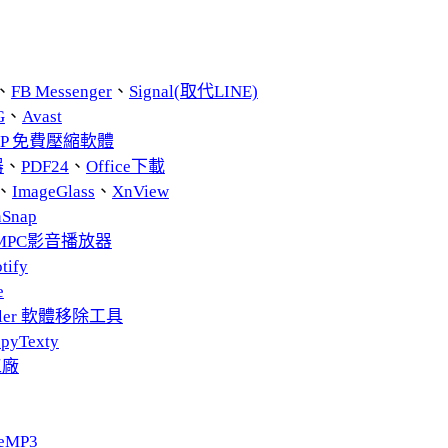
、
FB Messenger
、
Signal(取代LINE)
G
、
Avast
ZIP 免費壓縮軟體
器
、
PDF24
、
Office下載
、
ImageGlass
、
XnView
nSnap
MPC影音播放器
tify
e
taller 軟體移除工具
pyTexty
工廠
eMP3