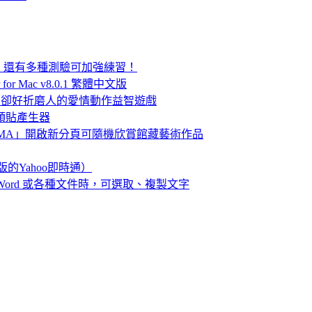
！還有多種測驗可加強練習！
or Mac v8.0.1 繁體中文版
該很浪漫，卻好折磨人的愛情動作益智遊戲
形大頭貼產生器
h MoMA」開啟新分頁可隨機欣賞館藏藝術作品
版的Yahoo即時通）
F、Word 或各種文件時，可選取、複製文字