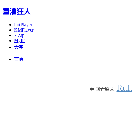
重灌狂人
PotPlayer
KMPlayer
7-Zip
MyIP
大字
Menu
Skip
首頁
to
content
Ru
⬅ 回看原文: