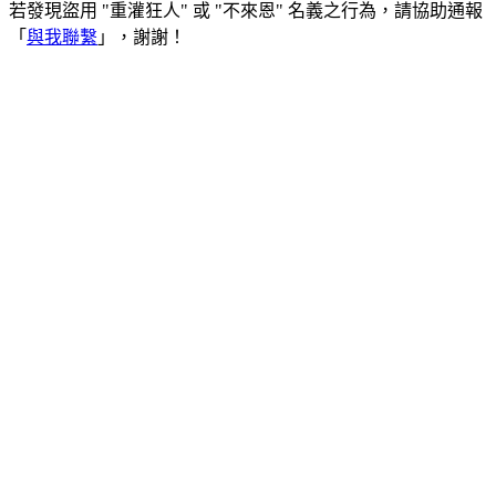
若發現盜用 "重灌狂人" 或 "不來恩" 名義之行為，請協助通報
「
與我聯繫
」，謝謝！