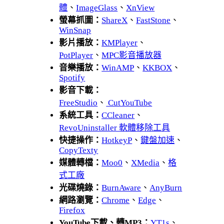
體
、
ImageGlass
、
XnView
螢幕抓圖：
ShareX
、
FastStone
、
WinSnap
影片播放：
KMPlayer
、
PotPlayer
、
MPC影音播放器
音樂播放：
WinAMP
、
KKBOX
、
Spotify
影音下載：
FreeStudio
、
CutYouTube
系統工具：
CCleaner
、
RevoUninstaller 軟體移除工具
快捷操作：
HotkeyP
、
鍵盤加速
、
CopyTexty
媒體轉檔：
Moo0
、
XMedia
、
格
式工廠
光碟燒錄：
BurnAware
、
AnyBurn
網路瀏覽：
Chrome
、
Edge
、
Firefox
YouTube下載、轉MP3：
YT1s
、