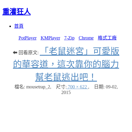
重灌狂人
Menu
Skip
首頁
to
content
PotPlayer
KMPlayer
7-Zip
Chrome
格式工廠
「老鼠迷宮」可愛版
⬅ 回看原文:
的華容道，這次靠你的腦力
幫老鼠逃出吧！
檔名: mousetrap_2
,
尺寸:
700 × 622
,
日期:
09-02,
2015