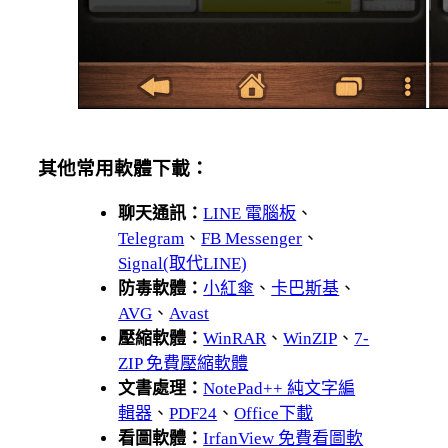
其他常用軟體下載：
聊天通訊：
LINE 電腦板
、
Telegram
、
FB Messenger
、
Signal(取代LINE)
防毒軟體：
小紅傘
、
卡巴斯基
、
AVG
、
Avast
壓縮軟體：
WinRAR
、
WinZIP
、
7-
ZIP 免費壓縮軟體
文書處理：
NotePad++ 純文字編
輯器
、
PDF24
、
Office下載
看圖軟體：
IrfanView 免費看圖軟