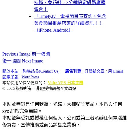
技術、免花錢，3分鐘搞定網路廣播
電台！
「Timely.tv」電視節目表查詢，包含
美食節目推薦店家的詳細資訊！！
（iPhone, Android）
Previous Image 前一張圖
後一張圖 Next Image
關於本站
|
聯絡站長(Contact Us)
|
廣告刊登
|
訂閱新文章
/
用 Email
閱電子報
|
WordPress
本站使用又快又便宜的：
Vultr VPS 日本主機
© 2026 版權所有，非經授權請勿全文轉貼
本站並無銷售任何軟體、光碟、大補帖等商品，本站與任何
xyz 網站完全無關。
本站並無委託或授權任何個人、公司或第三者承辦任何電腦維
修買賣、宣傳推廣或商品銷售之業務，