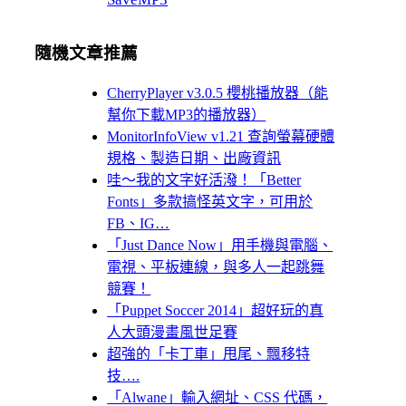
隨機文章推薦
CherryPlayer v3.0.5 櫻桃播放器（能
幫你下載MP3的播放器）
MonitorInfoView v1.21 查詢螢幕硬體
規格、製造日期、出廠資訊
哇～我的文字好活潑！「Better
Fonts」多款搞怪英文字，可用於
FB、IG…
「Just Dance Now」用手機與電腦、
電視、平板連線，與多人一起跳舞
競賽！
「Puppet Soccer 2014」超好玩的真
人大頭漫畫風世足賽
超強的「卡丁車」甩尾、飄移特
技….
「Alwane」輸入網址、CSS 代碼，