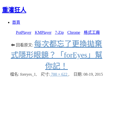
重灌狂人
Menu
Skip
首頁
to
content
PotPlayer
KMPlayer
7-Zip
Chrome
格式工廠
每次都忘了更換拋棄
⬅ 回看原文:
式隱形眼鏡？「forEyes」幫
你記！
檔名: foreyes_1
,
尺寸:
700 × 622
,
日期:
08-19, 2015