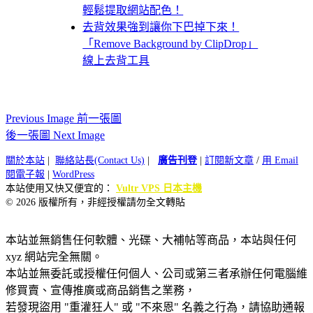
輕鬆提取網站配色！
去背效果強到讓你下巴掉下來！
「Remove Background by ClipDrop」
線上去背工具
Previous Image 前一張圖
後一張圖 Next Image
關於本站
|
聯絡站長(Contact Us)
|
廣告刊登
|
訂閱新文章
/
用 Email
閱電子報
|
WordPress
本站使用又快又便宜的：
Vultr VPS 日本主機
© 2026 版權所有，非經授權請勿全文轉貼
本站並無銷售任何軟體、光碟、大補帖等商品，本站與任何
xyz 網站完全無關。
本站並無委託或授權任何個人、公司或第三者承辦任何電腦維
修買賣、宣傳推廣或商品銷售之業務，
若發現盜用 "重灌狂人" 或 "不來恩" 名義之行為，請協助通報