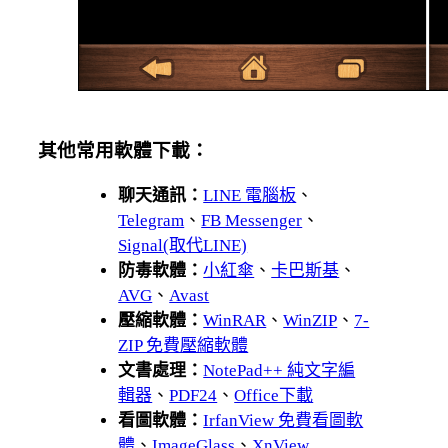
其他常用軟體下載：
聊天通訊：
LINE 電腦板
、
Telegram
、
FB Messenger
、
Signal(取代LINE)
防毒軟體：
小紅傘
、
卡巴斯基
、
AVG
、
Avast
壓縮軟體：
WinRAR
、
WinZIP
、
7-
ZIP 免費壓縮軟體
文書處理：
NotePad++ 純文字編
輯器
、
PDF24
、
Office下載
看圖軟體：
IrfanView 免費看圖軟
體
、
ImageGlass
、
XnView