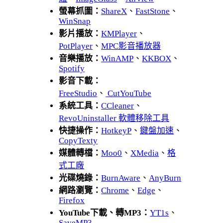
螢幕抓圖：
ShareX
、
FastStone
、
WinSnap
影片播放：
KMPlayer
、
PotPlayer
、
MPC影音播放器
音樂播放：
WinAMP
、
KKBOX
、
Spotify
影音下載：
FreeStudio
、
CutYouTube
系統工具：
CCleaner
、
RevoUninstaller 軟體移除工具
快捷操作：
HotkeyP
、
鍵盤加速
、
CopyTexty
媒體轉檔：
Moo0
、
XMedia
、
格
式工廠
光碟燒錄：
BurnAware
、
AnyBurn
網路瀏覽：
Chrome
、
Edge
、
Firefox
YouTube下載、轉MP3：
YT1s
、
SaveMP3