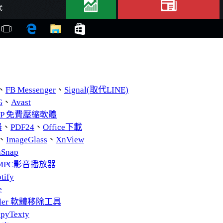
、
FB Messenger
、
Signal(取代LINE)
G
、
Avast
ZIP 免費壓縮軟體
器
、
PDF24
、
Office下載
、
ImageGlass
、
XnView
nSnap
MPC影音播放器
tify
e
taller 軟體移除工具
pyTexty