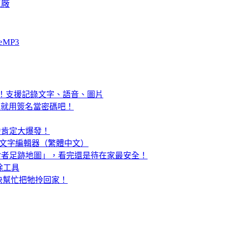
工廠
eMP3
便利貼！支援記錄文字、語音、圖片
reen」就用簽名當密碼吧！
，智力肯定大爆發！
能強大的純文字編輯器（繁體中文）
 確診者足跡地圖」，看完還是待在家最安全！
移除工具
了，快幫忙把牠拎回家！