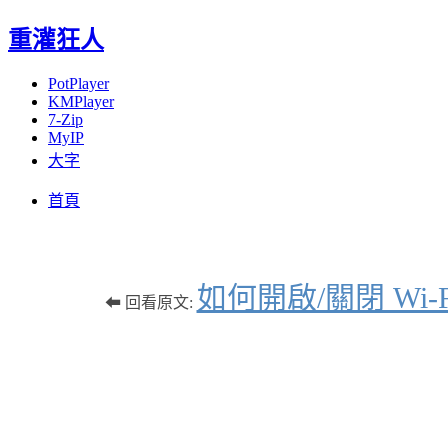
重灌狂人
PotPlayer
KMPlayer
7-Zip
MyIP
大字
Menu
Skip
首頁
to
content
如何開啟/關閉 Wi-
⬅ 回看原文: