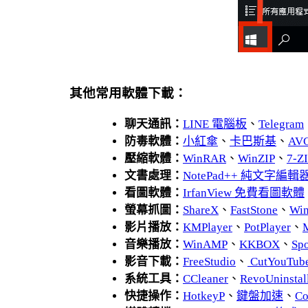
其他常用軟體下載：
聊天通訊：
LINE 電腦板
、
Telegram
防毒軟體：
小紅傘
、
卡巴斯基
、
AV
壓縮軟體：
WinRAR
、
WinZIP
、
7-
文書處理：
NotePad++ 純文字編輯
看圖軟體：
IrfanView 免費看圖軟體
螢幕抓圖：
ShareX
、
FastStone
、
Wi
影片播放：
KMPlayer
、
PotPlayer
、
音樂播放：
WinAMP
、
KKBOX
、
Spo
影音下載：
FreeStudio
、
CutYouTub
系統工具：
CCleaner
、
RevoUnins
快捷操作：
HotkeyP
、
鍵盤加速
、
Co