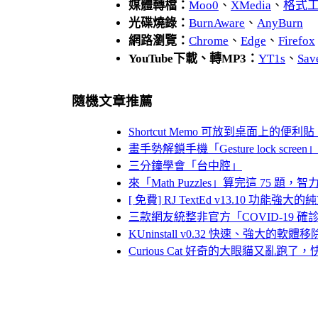
媒體轉檔：
Moo0
、
XMedia
、
格式
光碟燒錄：
BurnAware
、
AnyBurn
網路瀏覽：
Chrome
、
Edge
、
Firefox
YouTube下載、轉MP3：
YT1s
、
Sav
隨機文章推薦
Shortcut Memo 可放到桌面上的
畫手勢解鎖手機「Gesture lock sc
三分鐘學會「台中腔」
來「Math Puzzles」算完這 75 題
[ 免費] RJ TextEd v13.10 功
三款網友統整非官方「COVID-19
KUninstall v0.32 快速、強大的軟體
Curious Cat 好奇的大眼貓又亂跑