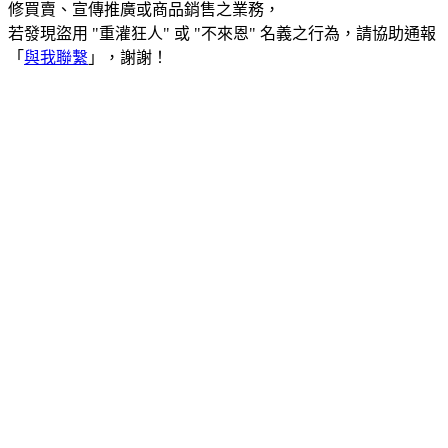
修買賣、宣傳推廣或商品銷售之業務，
若發現盜用 "重灌狂人" 或 "不來恩" 名義之行為，請協助通報
「
與我聯繫
」，謝謝！