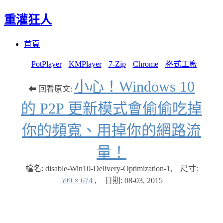
重灌狂人
Menu
Skip
首頁
to
content
PotPlayer
KMPlayer
7-Zip
Chrome
格式工廠
小心！Windows 10
⬅ 回看原文:
的 P2P 更新模式會偷偷吃掉
你的頻寬、用掉你的網路流
量！
檔名: disable-Win10-Delivery-Optimization-1
,
尺寸:
599 × 674
,
日期:
08-03, 2015