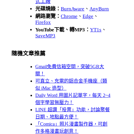
式工廠
光碟燒錄：
BurnAware
、
AnyBurn
網路瀏覽：
Chrome
、
Edge
、
Firefox
YouTube下載、轉MP3：
YT1s
、
SaveMP3
隨機文章推薦
Gmail免費信箱空間，突破5GB大
關！
可直立、充電的鋁合金手機座（類
似 iMac 造型）
Daily Word 用圖片記單字，每天 2~4
個字學習無壓力！
LINE 超讚「投票」功能，討論聚餐
日期、地點最方便！
「Comica」照片漫畫製作器，可創
作多格漫畫玩創意！