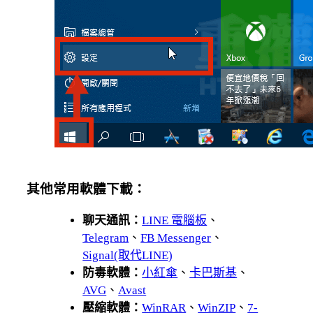
其他常用軟體下載：
聊天通訊：
LINE 電腦板
、
Telegram
、
FB Messenger
、
Signal(取代LINE)
防毒軟體：
小紅傘
、
卡巴斯基
、
AVG
、
Avast
壓縮軟體：
WinRAR
、
WinZIP
、
7-