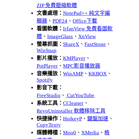
ZIP 免費壓縮軟體
文書處理：
NotePad++ 純文字編
輯器
、
PDF24
、
Office下載
看圖軟體：
IrfanView 免費看圖軟
體
、
ImageGlass
、
XnView
螢幕抓圖：
ShareX
、
FastStone
、
WinSnap
影片播放：
KMPlayer
、
PotPlayer
、
MPC影音播放器
音樂播放：
WinAMP
、
KKBOX
、
Spotify
影音下載：
FreeStudio
、
CutYouTube
系統工具：
CCleaner
、
RevoUninstaller 軟體移除工具
快捷操作：
HotkeyP
、
鍵盤加速
、
CopyTexty
媒體轉檔：
Moo0
、
XMedia
、
格