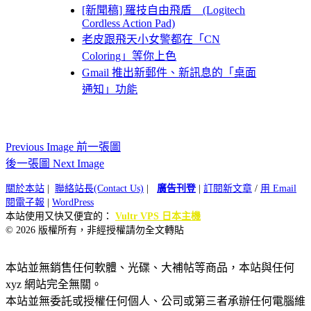
[新聞稿] 羅技自由飛盾 (Logitech
Cordless Action Pad)
老皮跟飛天小女警都在「CN
Coloring」等你上色
Gmail 推出新郵件、新訊息的「桌面
通知」功能
Previous Image 前一張圖
後一張圖 Next Image
關於本站
|
聯絡站長(Contact Us)
|
廣告刊登
|
訂閱新文章
/
用 Email
閱電子報
|
WordPress
本站使用又快又便宜的：
Vultr VPS 日本主機
© 2026 版權所有，非經授權請勿全文轉貼
本站並無銷售任何軟體、光碟、大補帖等商品，本站與任何
xyz 網站完全無關。
本站並無委託或授權任何個人、公司或第三者承辦任何電腦維