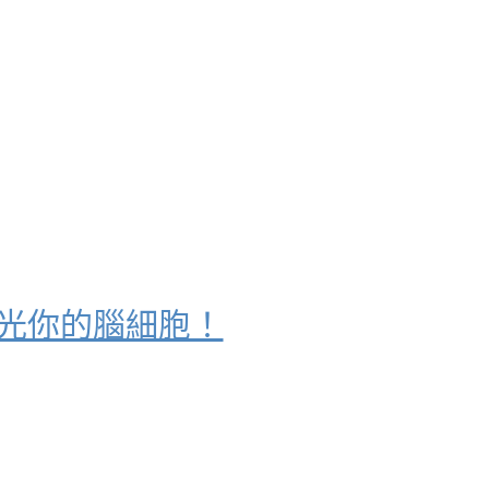
對燒光你的腦細胞！