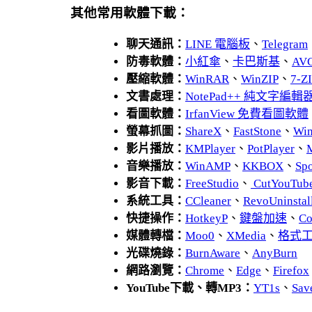
其他常用軟體下載：
聊天通訊：
LINE 電腦板
、
Telegram
防毒軟體：
小紅傘
、
卡巴斯基
、
AV
壓縮軟體：
WinRAR
、
WinZIP
、
7-
文書處理：
NotePad++ 純文字編輯
看圖軟體：
IrfanView 免費看圖軟體
螢幕抓圖：
ShareX
、
FastStone
、
Wi
影片播放：
KMPlayer
、
PotPlayer
、
音樂播放：
WinAMP
、
KKBOX
、
Spo
影音下載：
FreeStudio
、
CutYouTub
系統工具：
CCleaner
、
RevoUnins
快捷操作：
HotkeyP
、
鍵盤加速
、
Co
媒體轉檔：
Moo0
、
XMedia
、
格式
光碟燒錄：
BurnAware
、
AnyBurn
網路瀏覽：
Chrome
、
Edge
、
Firefox
YouTube下載、轉MP3：
YT1s
、
Sav