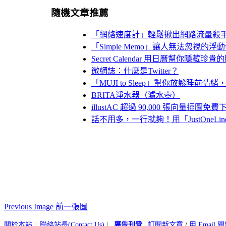
隨機文章推薦
「網絡速度計」輕鬆揪出網路流量殺
「Simple Memo」讓人無法忽視的浮
Secret Calendar 用日曆幫你隱藏珍
微網誌：什麼是Twitter？
「MUJI to Sleep」幫你放鬆睡前情
BRITA淨水器（濾水壺）
illustAC 超過 90,000 張向量
話不用多，一行就夠！用「JustOne
Previous Image 前一張圖
關於本站
|
聯絡站長(Contact Us)
|
廣告刊登
|
訂閱新文章
/
用 Email