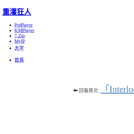
重灌狂人
PotPlayer
KMPlayer
7-Zip
MyIP
大字
Menu
Skip
首頁
to
content
「Int
⬅ 回看原文: