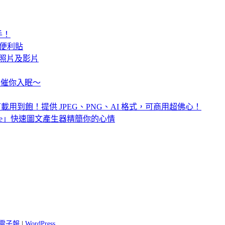
手！
動便利貼
貴的照片及影片
緒，催你入眠～
插圖免費下載用到飽！提供 JPEG、PNG、AI 格式，可商用超佛心！
Line」快速圖文產生器精簡你的心情
 閱電子報
|
WordPress