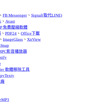
、
FB Messenger
、
Signal(取代LINE)
G
、
Avast
ZIP 免費壓縮軟體
器
、
PDF24
、
Office下載
、
ImageGlass
、
XnView
nSnap
MPC影音播放器
tify
e
taller 軟體移除工具
pyTexty
工廠
eMP3