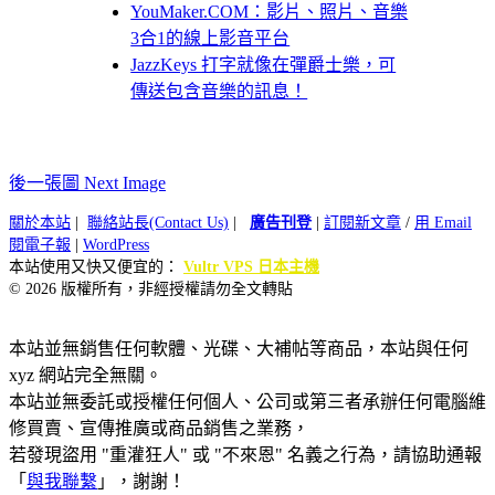
YouMaker.COM：影片、照片、音樂
3合1的線上影音平台
JazzKeys 打字就像在彈爵士樂，可
傳送包含音樂的訊息！
後一張圖 Next Image
關於本站
|
聯絡站長(Contact Us)
|
廣告刊登
|
訂閱新文章
/
用 Email
閱電子報
|
WordPress
本站使用又快又便宜的：
Vultr VPS 日本主機
© 2026 版權所有，非經授權請勿全文轉貼
本站並無銷售任何軟體、光碟、大補帖等商品，本站與任何
xyz 網站完全無關。
本站並無委託或授權任何個人、公司或第三者承辦任何電腦維
修買賣、宣傳推廣或商品銷售之業務，
若發現盜用 "重灌狂人" 或 "不來恩" 名義之行為，請協助通報
「
與我聯繫
」，謝謝！