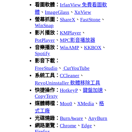
看圖軟體：
IrfanView 免費看圖軟
體
、
ImageGlass
、
XnView
螢幕抓圖：
ShareX
、
FastStone
、
WinSnap
影片播放：
KMPlayer
、
PotPlayer
、
MPC影音播放器
音樂播放：
WinAMP
、
KKBOX
、
Spotify
影音下載：
FreeStudio
、
CutYouTube
系統工具：
CCleaner
、
RevoUninstaller 軟體移除工具
快捷操作：
HotkeyP
、
鍵盤加速
、
CopyTexty
媒體轉檔：
Moo0
、
XMedia
、
格
式工廠
光碟燒錄：
BurnAware
、
AnyBurn
網路瀏覽：
Chrome
、
Edge
、
Firefox