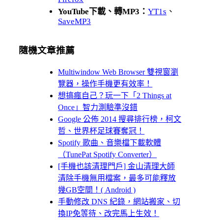
YouTube下載、轉MP3：
YT1s
、
SaveMP3
隨機文章推薦
Multiwindow Web Browser 雙視窗瀏
覽器，操作手機更有效率！
想搞瘋自己？玩一下「2 Things at
Once」智力測驗準沒錯
Google 公佈 2014 搜尋排行榜，柯文
哲、世界杯足球賽奪冠！
Spotify 歌曲、音樂檔下載軟體
（TunePat Spotify Converter）
[手機也該清理門戶] 金山清理大師
清除手機無用檔案，最多可能釋放
幾GB空間！( Android )
手動修改 DNS 紀錄，網站搬家、切
換IP免等待、改完馬上生效！