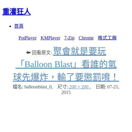
重灌狂人
Menu
Skip
首頁
to
content
PotPlayer
KMPlayer
7-Zip
Chrome
格式工廠
聚會就是要玩
⬅ 回看原文:
「Balloon Blast」看誰的氣
球先爆炸，輸了要懲罰唷！
檔名: balloonblast_0
,
尺寸:
200 × 200
,
日期:
07-21,
2015