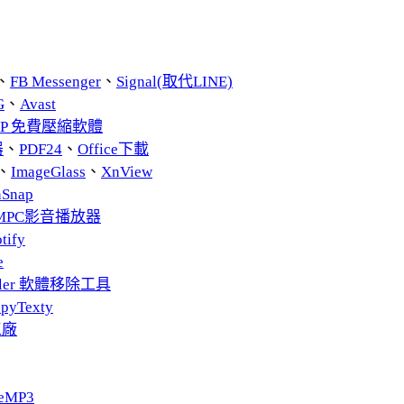
、
FB Messenger
、
Signal(取代LINE)
G
、
Avast
ZIP 免費壓縮軟體
器
、
PDF24
、
Office下載
、
ImageGlass
、
XnView
nSnap
MPC影音播放器
tify
e
taller 軟體移除工具
pyTexty
工廠
eMP3