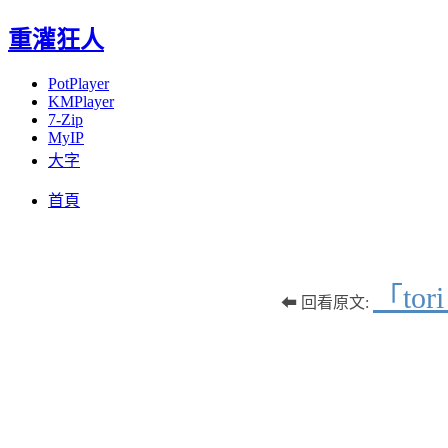
重灌狂人
PotPlayer
KMPlayer
7-Zip
MyIP
大字
Menu
Skip
首頁
to
content
「to
⬅ 回看原文: