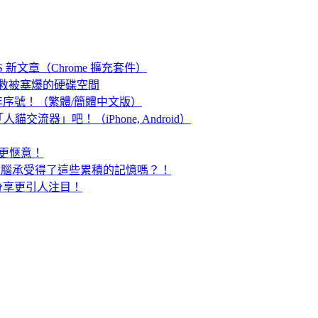
RSS 新文章（Chrome 擴充套件）
器！拯救被塞爆的硬碟空間
，免費一年序號！（繁體/簡體中文版）
流器」吧！（iPhone, Android）
生活更愜意！
」你的大腦承受得了這些累積的記憶嗎？！
，分享更引人注目！