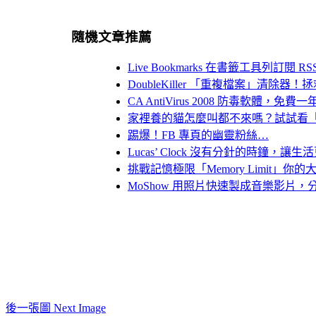
隨機文章推薦
Live Bookmarks 在書籤工具列訂閱 
DoubleKiller 「重複檔案」清除
CA AntiVirus 2008 防毒軟體
家裡養的貓怎麼叫都不來嗎？試試看「人貓交
踢爆！FB 專頁的幽靈粉絲…
Lucas’ Clock 沒有分針的時鐘，讓
挑戰記憶極限「Memory Limit
MoShow 用照片快速製成音樂影片
後一張圖 Next Image