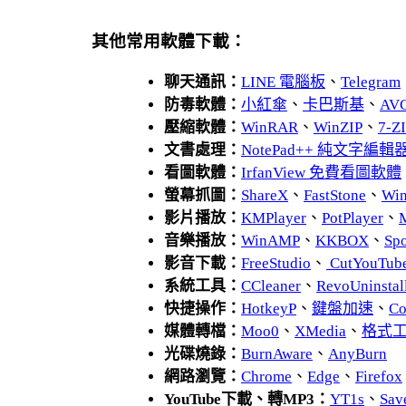
其他常用軟體下載：
聊天通訊：
LINE 電腦板
、
Telegram
防毒軟體：
小紅傘
、
卡巴斯基
、
AV
壓縮軟體：
WinRAR
、
WinZIP
、
7-
文書處理：
NotePad++ 純文字編輯
看圖軟體：
IrfanView 免費看圖軟體
螢幕抓圖：
ShareX
、
FastStone
、
Wi
影片播放：
KMPlayer
、
PotPlayer
、
音樂播放：
WinAMP
、
KKBOX
、
Spo
影音下載：
FreeStudio
、
CutYouTub
系統工具：
CCleaner
、
RevoUnins
快捷操作：
HotkeyP
、
鍵盤加速
、
Co
媒體轉檔：
Moo0
、
XMedia
、
格式
光碟燒錄：
BurnAware
、
AnyBurn
網路瀏覽：
Chrome
、
Edge
、
Firefox
YouTube下載、轉MP3：
YT1s
、
Sav