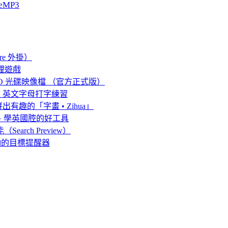
eMP3
re 外掛）
理遊戲
ISO 光碟映像檔 （官方正式版）
、英文字母打字練習
的「字畫 • Zihu‪a‬」
英語聽力、學英國腔的好工具
arch Preview）
獎勵的目標提醒器