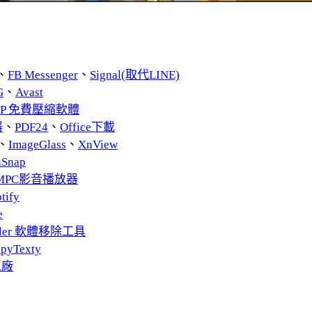
、
FB Messenger
、
Signal(取代LINE)
G
、
Avast
ZIP 免費壓縮軟體
器
、
PDF24
、
Office下載
、
ImageGlass
、
XnView
nSnap
MPC影音播放器
tify
e
taller 軟體移除工具
pyTexty
工廠