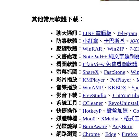
其他常用軟體下載：
聊天通訊：
LINE 電腦板
、
Telegram
防毒軟體：
小紅傘
、
卡巴斯基
、
AV
壓縮軟體：
WinRAR
、
WinZIP
、
7-
文書處理：
NotePad++ 純文字編輯
看圖軟體：
IrfanView 免費看圖軟體
螢幕抓圖：
ShareX
、
FastStone
、
Wi
影片播放：
KMPlayer
、
PotPlayer
、
音樂播放：
WinAMP
、
KKBOX
、
Spo
影音下載：
FreeStudio
、
CutYouTub
系統工具：
CCleaner
、
RevoUnins
快捷操作：
HotkeyP
、
鍵盤加速
、
Co
媒體轉檔：
Moo0
、
XMedia
、
格式
光碟燒錄：
BurnAware
、
AnyBurn
網路瀏覽：
Chrome
、
Edge
、
Firefox