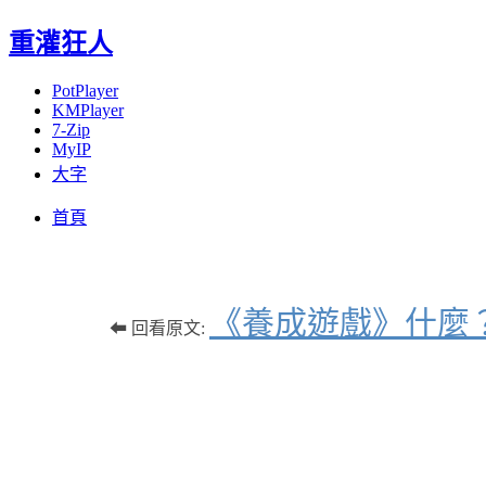
重灌狂人
PotPlayer
KMPlayer
7-Zip
MyIP
大字
Menu
Skip
首頁
to
content
《養成遊戲》什麼
⬅ 回看原文: