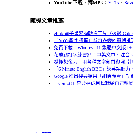
YouTube下載、轉MP3：
YT1s
、
Sav
隨機文章推薦
ePub 電子書繁簡轉換工具（透過 Calib
「YoYo數字扭蛋」新奇多變的邏輯推
免費下載：Windows 11 繁體中文版 
花蓮縣打字練習網：中英文章、注音
發揮想像力！用各種文字部首與照片拼出有趣
「6 Minute English BBC」練
Google 推出搜尋結果「網頁預覽」功能（Se
「Carrot!」只要達成目標就給自己