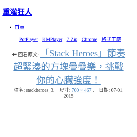
重灌狂人
Menu
Skip
首頁
to
content
PotPlayer
KMPlayer
7-Zip
Chrome
格式工廠
「Stack Heroes」節奏
⬅ 回看原文:
超緊湊的方塊疊疊樂，挑戰
你的心臟強度！
檔名: stackheroes_3
,
尺寸:
700 × 467
,
日期:
07-01,
2015