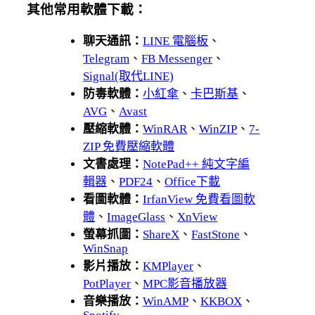
其他常用軟體下載：
聊天通訊：
LINE 電腦板
、
Telegram
、
FB Messenger
、
Signal(取代LINE)
防毒軟體：
小紅傘
、
卡巴斯基
、
AVG
、
Avast
壓縮軟體：
WinRAR
、
WinZIP
、
7-
ZIP 免費壓縮軟體
文書處理：
NotePad++ 純文字編
輯器
、
PDF24
、
Office下載
看圖軟體：
IrfanView 免費看圖軟
體
、
ImageGlass
、
XnView
螢幕抓圖：
ShareX
、
FastStone
、
WinSnap
影片播放：
KMPlayer
、
PotPlayer
、
MPC影音播放器
音樂播放：
WinAMP
、
KKBOX
、