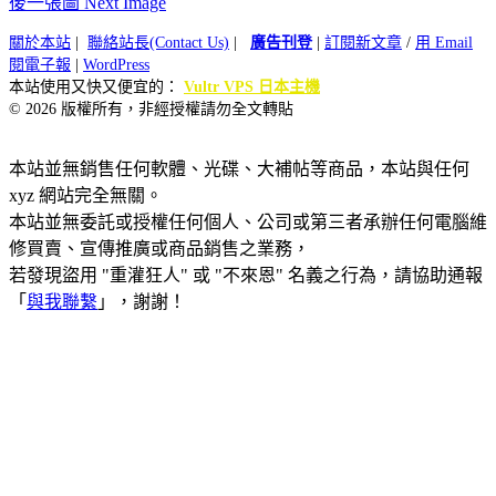
後一張圖 Next Image
關於本站
|
聯絡站長(Contact Us)
|
廣告刊登
|
訂閱新文章
/
用 Email
閱電子報
|
WordPress
本站使用又快又便宜的：
Vultr VPS 日本主機
© 2026 版權所有，非經授權請勿全文轉貼
本站並無銷售任何軟體、光碟、大補帖等商品，本站與任何
xyz 網站完全無關。
本站並無委託或授權任何個人、公司或第三者承辦任何電腦維
修買賣、宣傳推廣或商品銷售之業務，
若發現盜用 "重灌狂人" 或 "不來恩" 名義之行為，請協助通報
「
與我聯繫
」，謝謝！