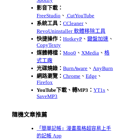
Spotify
影音下載：
FreeStudio
、
CutYouTube
系統工具：
CCleaner
、
RevoUninstaller 軟體移除工具
快捷操作：
HotkeyP
、
鍵盤加速
、
CopyTexty
媒體轉檔：
Moo0
、
XMedia
、
格
式工廠
光碟燒錄：
BurnAware
、
AnyBurn
網路瀏覽：
Chrome
、
Edge
、
Firefox
YouTube下載、轉MP3：
YT1s
、
SaveMP3
隨機文章推薦
「簡單記帳」漫畫風格超容易上手
的記帳 App