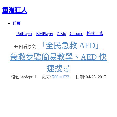
重灌狂人
Menu
Skip
首頁
to
content
PotPlayer
KMPlayer
7-Zip
Chrome
格式工廠
「全民急救 AED」
⬅ 回看原文:
急救步驟簡易教學、AED 快
速搜尋
檔名: aedcpr_1
,
尺寸:
700 × 622
,
日期:
04-25, 2015