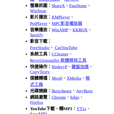
螢幕抓圖：
ShareX
、
FastStone
、
WinSnap
影片播放：
KMPlayer
、
PotPlayer
、
MPC影音播放器
音樂播放：
WinAMP
、
KKBOX
、
Spotify
影音下載：
FreeStudio
、
CutYouTube
系統工具：
CCleaner
、
RevoUninstaller 軟體移除工具
快捷操作：
HotkeyP
、
鍵盤加速
、
CopyTexty
媒體轉檔：
Moo0
、
XMedia
、
格
式工廠
光碟燒錄：
BurnAware
、
AnyBurn
網路瀏覽：
Chrome
、
Edge
、
Firefox
YouTube下載、轉MP3：
YT1s
、
SaveMP3