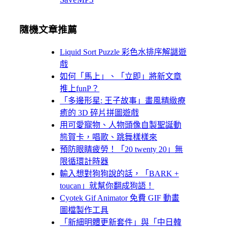
隨機文章推薦
Liquid Sort Puzzle 彩色水排序解謎遊
戲
如何「馬上」、「立即」將新文章
推上funP？
「多邊形星: 王子故事」畫風精緻療
癒的 3D 碎片拼圖遊戲
用可愛寵物、人物頭像自製聖誕動
態賀卡，唱歌、跳舞樣樣來
預防眼睛疲勞！「20 twenty 20」無
限循環計時器
輸入想對狗狗說的話，「BARK +
toucan」就幫你翻成狗語！
Cyotek Gif Animator 免費 GIF 動畫
圖檔製作工具
「新細明體更新套件」與「中日韓