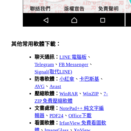
其他常用軟體下載：
聊天通訊：
LINE 電腦板
、
Telegram
、
FB Messenger
、
Signal(取代LINE)
防毒軟體：
小紅傘
、
卡巴斯基
、
AVG
、
Avast
壓縮軟體：
WinRAR
、
WinZIP
、
7-
ZIP 免費壓縮軟體
文書處理：
NotePad++ 純文字編
輯器
、
PDF24
、
Office下載
看圖軟體：
IrfanView 免費看圖軟
體
、
ImageGlass
、
XnView