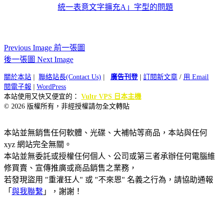
統一表意文字擴充A」字型的問題
Previous Image 前一張圖
後一張圖 Next Image
關於本站
|
聯絡站長(Contact Us)
|
廣告刊登
|
訂閱新文章
/
用 Email
閱電子報
|
WordPress
本站使用又快又便宜的：
Vultr VPS 日本主機
© 2026 版權所有，非經授權請勿全文轉貼
本站並無銷售任何軟體、光碟、大補帖等商品，本站與任何
xyz 網站完全無關。
本站並無委託或授權任何個人、公司或第三者承辦任何電腦維
修買賣、宣傳推廣或商品銷售之業務，
若發現盜用 "重灌狂人" 或 "不來恩" 名義之行為，請協助通報
「
與我聯繫
」，謝謝！