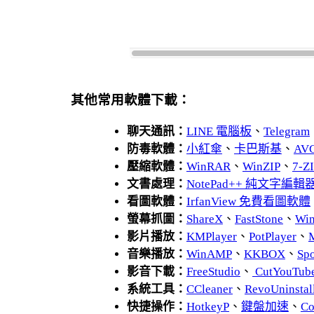
其他常用軟體下載：
聊天通訊：
LINE 電腦板
、
Telegram
防毒軟體：
小紅傘
、
卡巴斯基
、
AV
壓縮軟體：
WinRAR
、
WinZIP
、
7-
文書處理：
NotePad++ 純文字編輯
看圖軟體：
IrfanView 免費看圖軟體
螢幕抓圖：
ShareX
、
FastStone
、
Wi
影片播放：
KMPlayer
、
PotPlayer
、
音樂播放：
WinAMP
、
KKBOX
、
Spo
影音下載：
FreeStudio
、
CutYouTub
系統工具：
CCleaner
、
RevoUnins
快捷操作：
HotkeyP
、
鍵盤加速
、
Co