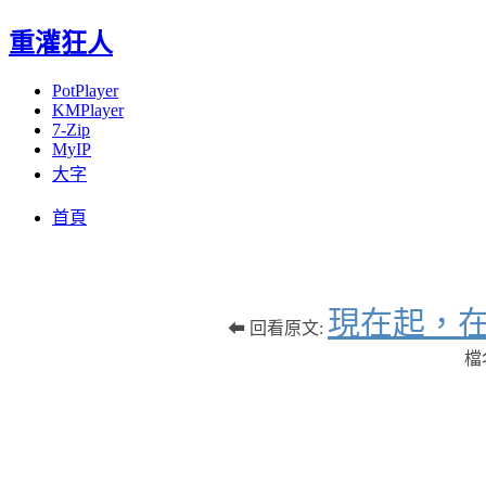
重灌狂人
PotPlayer
KMPlayer
7-Zip
MyIP
大字
Menu
Skip
首頁
to
content
現在起，在 
⬅ 回看原文:
檔名