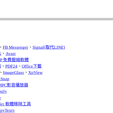
、
FB Messenger
、
Signal(取代LINE)
G
、
Avast
ZIP 免費壓縮軟體
器
、
PDF24
、
Office下載
、
ImageGlass
、
XnView
nSnap
MPC影音播放器
tify
e
taller 軟體移除工具
pyTexty