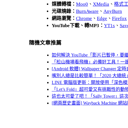
媒體轉檔：
Moo0
、
XMedia
、
格式
光碟燒錄：
BurnAware
、
AnyBurn
網路瀏覽：
Chrome
、
Edge
、
Firefox
YouTube下載、轉MP3：
YT1s
、
Sav
隨機文章推薦
如何解決 YouTube「影片已暫停，
「松山機場看飛機」必備好工具！一
[Android 軟體] Wallpaper Chang
嘴別人總是比較簡單！「2020 大總
LINE 電腦版更新：開放使用「深色
「Let’s Fold」超可愛又有挑戰性的
這也太可愛了吧！「Sally Tower
[網頁歷史畫面] Wayback Machi