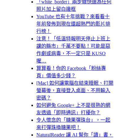
「white_border」兩步驟快速為任何
照片加上留白邊框
YouTube 也有十年挑戰？來看看十
年前發佈到現在還超熱門的影片排
行榜！
注意！「低溫特報明天停止上班上
課的縣市」千萬不要點！可能是惡
作劇或病毒，不一定只是 KUSO
喔…
算算看！你的 Facebook「粉絲專
頁」價值多少錢？
[Mac] 如何讓電腦在結束睡眠、打開
螢幕後，直接登入桌面、不用輸入
密碼？
如何避免 Google+ 上不是很熟的網
友透過「即時通訊」打擾你？
令人懷念的「糖果彈珠台」，一起
來打彈珠換糖果吧！
NaturalReader 讓 AI 幫你「讀」書，