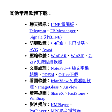
其他常用軟體下載：
聊天通訊：
LINE 電腦板
、
Telegram
、
FB Messenger
、
Signal(取代LINE)
防毒軟體：
小紅傘
、
卡巴斯基
、
AVG
、
Avast
壓縮軟體：
WinRAR
、
WinZIP
、
7-
ZIP 免費壓縮軟體
文書處理：
NotePad++ 純文字編
輯器
、
PDF24
、
Office下載
看圖軟體：
IrfanView 免費看圖軟
體
、
ImageGlass
、
XnView
螢幕抓圖：
ShareX
、
FastStone
、
WinSnap
影片播放：
KMPlayer
、
PotPlayer
、
MPC影音播放器