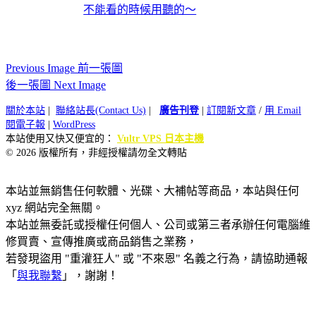
不能看的時候用聽的～
Previous Image 前一張圖
後一張圖 Next Image
關於本站
|
聯絡站長(Contact Us)
|
廣告刊登
|
訂閱新文章
/
用 Email
閱電子報
|
WordPress
本站使用又快又便宜的：
Vultr VPS 日本主機
© 2026 版權所有，非經授權請勿全文轉貼
本站並無銷售任何軟體、光碟、大補帖等商品，本站與任何
xyz 網站完全無關。
本站並無委託或授權任何個人、公司或第三者承辦任何電腦維
修買賣、宣傳推廣或商品銷售之業務，
若發現盜用 "重灌狂人" 或 "不來恩" 名義之行為，請協助通報
「
與我聯繫
」，謝謝！