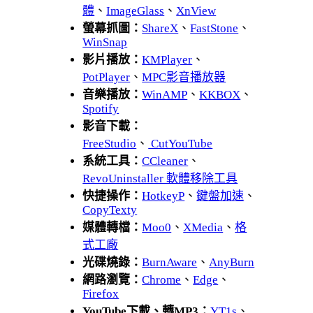
體
、
ImageGlass
、
XnView
螢幕抓圖：
ShareX
、
FastStone
、
WinSnap
影片播放：
KMPlayer
、
PotPlayer
、
MPC影音播放器
音樂播放：
WinAMP
、
KKBOX
、
Spotify
影音下載：
FreeStudio
、
CutYouTube
系統工具：
CCleaner
、
RevoUninstaller 軟體移除工具
快捷操作：
HotkeyP
、
鍵盤加速
、
CopyTexty
媒體轉檔：
Moo0
、
XMedia
、
格
式工廠
光碟燒錄：
BurnAware
、
AnyBurn
網路瀏覽：
Chrome
、
Edge
、
Firefox
YouTube下載、轉MP3：
YT1s
、