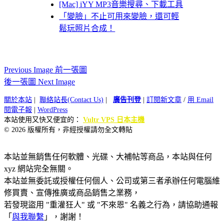
[Mac] iYY MP3音樂搜尋、下載工具
「變臉」不止可用來變臉，還可輕
鬆玩照片合成！
Previous Image 前一張圖
後一張圖 Next Image
關於本站
|
聯絡站長(Contact Us)
|
廣告刊登
|
訂閱新文章
/
用 Email
閱電子報
|
WordPress
本站使用又快又便宜的：
Vultr VPS 日本主機
© 2026 版權所有，非經授權請勿全文轉貼
本站並無銷售任何軟體、光碟、大補帖等商品，本站與任何
xyz 網站完全無關。
本站並無委託或授權任何個人、公司或第三者承辦任何電腦維
修買賣、宣傳推廣或商品銷售之業務，
若發現盜用 "重灌狂人" 或 "不來恩" 名義之行為，請協助通報
「
與我聯繫
」，謝謝！