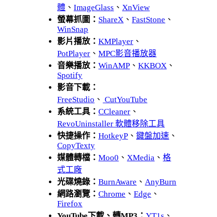
體
、
ImageGlass
、
XnView
螢幕抓圖：
ShareX
、
FastStone
、
WinSnap
影片播放：
KMPlayer
、
PotPlayer
、
MPC影音播放器
音樂播放：
WinAMP
、
KKBOX
、
Spotify
影音下載：
FreeStudio
、
CutYouTube
系統工具：
CCleaner
、
RevoUninstaller 軟體移除工具
快捷操作：
HotkeyP
、
鍵盤加速
、
CopyTexty
媒體轉檔：
Moo0
、
XMedia
、
格
式工廠
光碟燒錄：
BurnAware
、
AnyBurn
網路瀏覽：
Chrome
、
Edge
、
Firefox
YouTube下載、轉MP3：
YT1s
、