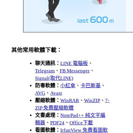
其他常用軟體下載：
聊天通訊：
LINE 電腦板
、
Telegram
、
FB Messenger
、
Signal(取代LINE)
防毒軟體：
小紅傘
、
卡巴斯基
、
AVG
、
Avast
壓縮軟體：
WinRAR
、
WinZIP
、
7-
ZIP 免費壓縮軟體
文書處理：
NotePad++ 純文字編
輯器
、
PDF24
、
Office下載
看圖軟體：
IrfanView 免費看圖軟