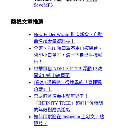
SaveMP3
隨機文章推薦
New Folder Wizard 批次新增、自動
命名超大量資料夾！
全家、7-11 領口罩不用再按機台、
列印小白單了，滑一下自己手機就
行！
中華電信 ADSL、FTTB 浮動 IP 改
固定IP的申請頁面
[影片] 很搞笑、很詭異的「查理獨
角獸」！
只要盯著這顆樹就可以了！
「INFINITY TREE」超好打發時間
的無限樹成長遊戲
如何用電腦在 Instagram 上發文、貼
照片？