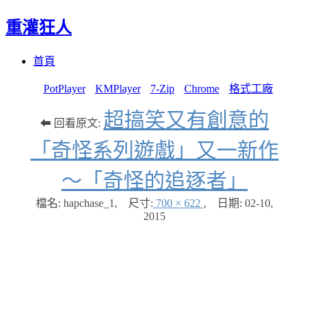
重灌狂人
Menu
Skip
首頁
to
content
PotPlayer
KMPlayer
7-Zip
Chrome
格式工廠
超搞笑又有創意的
⬅ 回看原文:
「奇怪系列遊戲」又一新作
～「奇怪的追逐者」
檔名: hapchase_1
,
尺寸:
700 × 622
,
日期:
02-10,
2015